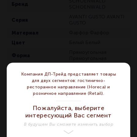
SCHOENWALD
Бренд
SCHOENWALD
AVANTI GUSTO
AVANTI
Серия
GUSTO
Материал
Фарфор
Фарфор
Цвет
Белый
Белый
Прямоугольная
Форма
Прямоугольная
Сегмент
HORECA
HORECA
Компания ДП-Трейд представляет товары
Предмет
Сахарница
Сахарница
для двух сегментов: гостинично-
ресторанное направление (Horeca) и
Длина мм
114
114
розничное направление (Retail).
Ширина мм
74
74
Пожалуйста, выберите
Высота мм
43
43
интересующий Вас сегмент
Количество в
1
1
упаковке
В будущем Вы сможете изменить выбор
Под пакетики сахара
Особенности