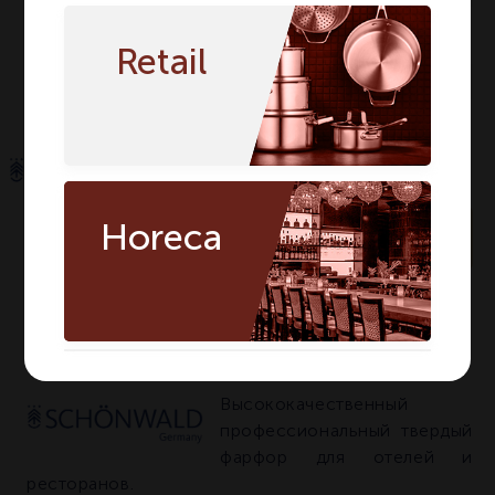
Количество в
1
1
упаковке
Retail
Особенности
Без крышки
Без крышки
Horeca
По запросу
Артикул:
9134921
О БРЕНДЕ SCHOENWALD
Высококачественный
профессиональный твердый
фарфор для отелей и
ресторанов.