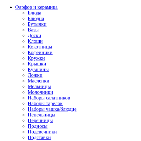
Фарфор и керамика
Блюда
Блюдца
Бутылки
Вазы
Доски
Клоши
Кокотницы
Кофейники
Кружки
Крышки
Кувшины
Ложки
Масленки
Мельницы
Молочники
Наборы салатников
Наборы тарелок
Наборы чашка/блюдце
Пепельницы
Перечницы
Подносы
Подсвечники
Подставки