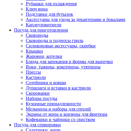
Рубашки для охлаждения
Ключ вина
Подставки для бутылок
Аксессуары для ухода за декантерами и бокалами
Каплеуловитиели
Посуда для приготовления
Сковороды
Сковороды и подносы гриль
Силиконовые аксессуары, скребки
Крышки
Жаровни, котелки
Блюда для запекания и формы для выпечки
Воки, тажины, кокотницы, утятницы
Прессы
Кастрюли
Сотейники и ковши
Дуршлаги и вставки в кастрюли
Скороварки
Наборы посуды
Кухонные принадлежности
Мельницы и наборы для специй
Экраны от жира и корзины для фритюра
Кофеварки и чайники со свистком
Посуда для сервировки
Салатники, чаши