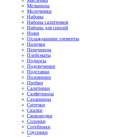
Маслёнки
Мельницы
Молочники
Наборы
Наборы салатников
Наборы для специй
Ножи
Охлаждающие элементы
Палочки
Перечницы
Плейсматы
Подносы
Подсвечники
Подставки
Половники
Пробки
Салатники
Салфетницы
Сахарницы
Ситечки
Скалки
Сковородки
Солонки
Сотейники
Соусники