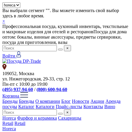
Вы выбрали сегмент "
". Вы можете изменить свой выбор
здесь в любое время.
×
Профессиональная посуда, кухонный инвентарь, текстильные
и махровые изделия для отелей и ресторанов
Посуда для дома
оптом: бокалы, винные аксессуары, предметы сервировки,
посуда для приготовления, вазы
×
Войти
109052, Москва
ул. Нижегородская, 29-33, стр. 12
Пн-пт с 10:00 до 19:00
(495) 937-94-60
/
(800) 600-94-60
Корзина
Бренды
Бренды
О компании
Блог
Новости
Акции
Аренда
посуды
Каталог
Каталоги
Прайс-листы
Контакты
Вино
×
Horeca
Фарфор и керамика
Сахарницы
Retail
Retail
Horeca