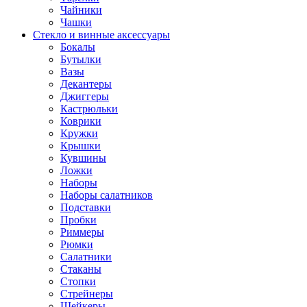
Чайники
Чашки
Стекло и винные аксессуары
Бокалы
Бутылки
Вазы
Декантеры
Джиггеры
Кастрюльки
Коврики
Кружки
Крышки
Кувшины
Ложки
Наборы
Наборы салатников
Подставки
Пробки
Риммеры
Рюмки
Салатники
Стаканы
Стопки
Стрейнеры
Шейкеры