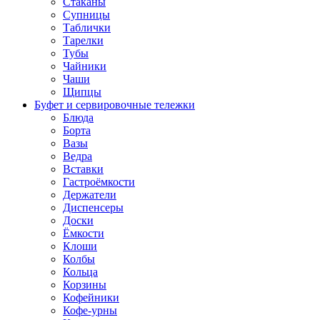
Стаканы
Супницы
Таблички
Тарелки
Тубы
Чайники
Чаши
Щипцы
Буфет и сервировочные тележки
Блюда
Борта
Вазы
Ведра
Вставки
Гастроёмкости
Держатели
Диспенсеры
Доски
Ёмкости
Клоши
Колбы
Кольца
Корзины
Кофейники
Кофе-урны