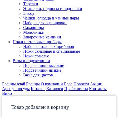
Тарелки
Этажерки, подносы и подставки
Блюда
Чашки, блюдца и чайные пары
Наборы для сервировки
Сахарницы
Молочники
Заварочные чайники
Ножи и столовые приборы
Наборы столовых приборов
Ножи складные и специальные
Ножи сомелье
Вазы и подсвечники
Подсвечники высокие
Подсвечники низкие
Вазы для цветов
Бренды retail
Бренды
О компании
Блог
Новости
Акции
Аренда посуды
Каталог
Каталоги
Прайс-листы
Контакты
Вино
Товар добавлен в корзину