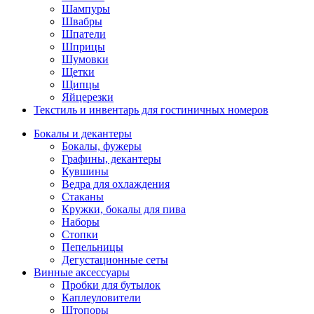
Шампуры
Швабры
Шпатели
Шприцы
Шумовки
Щетки
Щипцы
Яйцерезки
Текстиль и инвентарь для гостиничных номеров
Бокалы и декантеры
Бокалы, фужеры
Графины, декантеры
Кувшины
Ведра для охлаждения
Стаканы
Кружки, бокалы для пива
Наборы
Стопки
Пепельницы
Дегустационные сеты
Винные аксессуары
Пробки для бутылок
Каплеуловители
Штопоры