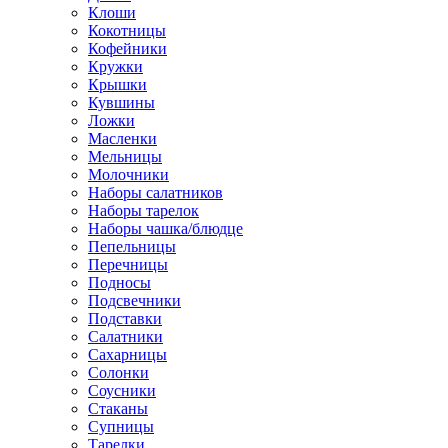
Клоши
Кокотницы
Кофейники
Кружки
Крышки
Кувшины
Ложки
Масленки
Мельницы
Молочники
Наборы салатников
Наборы тарелок
Наборы чашка/блюдце
Пепельницы
Перечницы
Подносы
Подсвечники
Подставки
Салатники
Сахарницы
Солонки
Соусники
Стаканы
Супницы
Тарелки