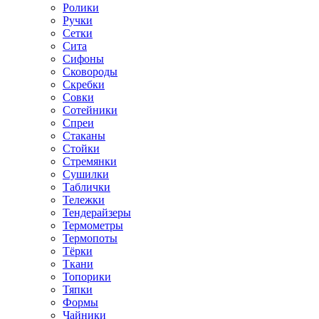
Ролики
Ручки
Сетки
Сита
Сифоны
Сковороды
Скребки
Совки
Сотейники
Спреи
Стаканы
Стойки
Стремянки
Сушилки
Таблички
Тележки
Тендерайзеры
Термометры
Термопоты
Тёрки
Ткани
Топорики
Тяпки
Формы
Чайники