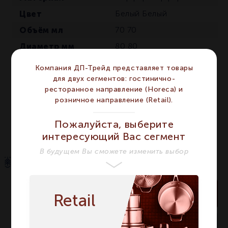
Цвет
Белый
Белый
Объём мл
70
70
Диаметр мм
80
80
Сегмент
HORECA
HORECA
Компания ДП-Трейд представляет товары
Предмет
Салатник
Салатник
для двух сегментов: гостинично-
ресторанное направление (Horeca) и
Высота мм
29
29
розничное направление (Retail).
Количество в
1
1
упаковке
Пожалуйста, выберите
интересующий Вас сегмент
В будущем Вы сможете изменить выбор
В корзину
Retail
много
На складе: