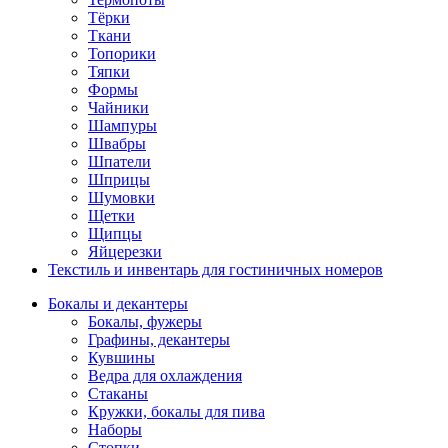
Тёрки
Ткани
Топорики
Тяпки
Формы
Чайники
Шампуры
Швабры
Шпатели
Шприцы
Шумовки
Щетки
Щипцы
Яйцерезки
Текстиль и инвентарь для гостиничных номеров
Бокалы и декантеры
Бокалы, фужеры
Графины, декантеры
Кувшины
Ведра для охлаждения
Стаканы
Кружки, бокалы для пива
Наборы
Стопки