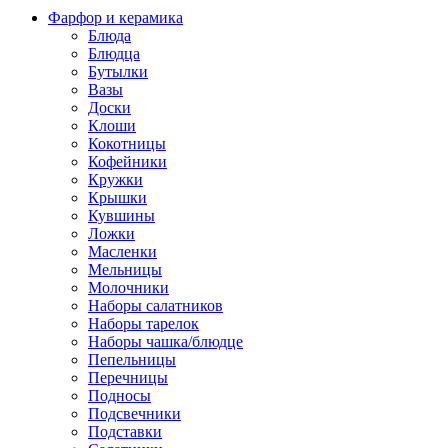
Фарфор и керамика
Блюда
Блюдца
Бутылки
Вазы
Доски
Клоши
Кокотницы
Кофейники
Кружки
Крышки
Кувшины
Ложки
Масленки
Мельницы
Молочники
Наборы салатников
Наборы тарелок
Наборы чашка/блюдце
Пепельницы
Перечницы
Подносы
Подсвечники
Подставки