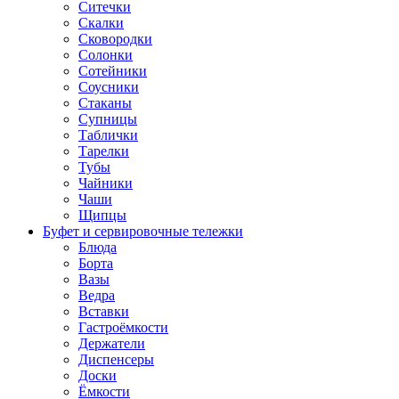
Ситечки
Скалки
Сковородки
Солонки
Сотейники
Соусники
Стаканы
Супницы
Таблички
Тарелки
Тубы
Чайники
Чаши
Щипцы
Буфет и сервировочные тележки
Блюда
Борта
Вазы
Ведра
Вставки
Гастроёмкости
Держатели
Диспенсеры
Доски
Ёмкости