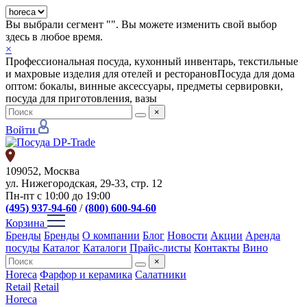
Вы выбрали сегмент "
". Вы можете изменить свой выбор
здесь в любое время.
×
Профессиональная посуда, кухонный инвентарь, текстильные
и махровые изделия для отелей и ресторанов
Посуда для дома
оптом: бокалы, винные аксессуары, предметы сервировки,
посуда для приготовления, вазы
×
Войти
109052, Москва
ул. Нижегородская, 29-33, стр. 12
Пн-пт с 10:00 до 19:00
(495) 937-94-60
/
(800) 600-94-60
Корзина
Бренды
Бренды
О компании
Блог
Новости
Акции
Аренда
посуды
Каталог
Каталоги
Прайс-листы
Контакты
Вино
×
Horeca
Фарфор и керамика
Салатники
Retail
Retail
Horeca