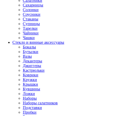
Салатники
Сахарницы
Солонки
Соусники
Стаканы
Супницы
Тарелки
Чайники
Чашки
Стекло и винные аксессуары
Бокалы
Бутылки
Вазы
Декантеры
Джиггеры
Кастрюльки
Коврики
Кружки
Крышки
Кувшины
Ложки
Наборы
Наборы салатников
Подставки
Пробки