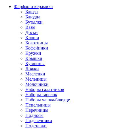
Фарфор и керамика
Блюда
Блюдца
Бутылки
Вазы
Доски
Клоши
Кокотницы
Кофейники
Кружки
Крышки
Кувшины
Ложки
Масленки
Мельницы
Молочники
Наборы салатников
Наборы тарелок
Наборы чашка/блюдце
Пепельницы
Перечницы
Подносы
Подсвечники
Подставки