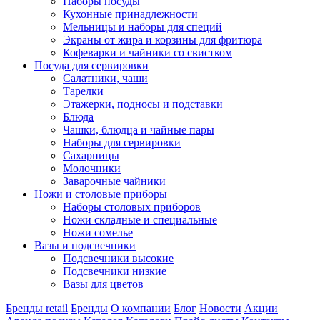
Наборы посуды
Кухонные принадлежности
Мельницы и наборы для специй
Экраны от жира и корзины для фритюра
Кофеварки и чайники со свистком
Посуда для сервировки
Салатники, чаши
Тарелки
Этажерки, подносы и подставки
Блюда
Чашки, блюдца и чайные пары
Наборы для сервировки
Сахарницы
Молочники
Заварочные чайники
Ножи и столовые приборы
Наборы столовых приборов
Ножи складные и специальные
Ножи сомелье
Вазы и подсвечники
Подсвечники высокие
Подсвечники низкие
Вазы для цветов
Бренды retail
Бренды
О компании
Блог
Новости
Акции