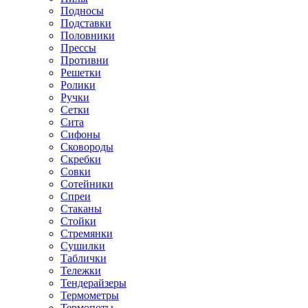
Подносы
Подставки
Половники
Прессы
Противни
Решетки
Ролики
Ручки
Сетки
Сита
Сифоны
Сковороды
Скребки
Совки
Сотейники
Спреи
Стаканы
Стойки
Стремянки
Сушилки
Таблички
Тележки
Тендерайзеры
Термометры
Термопоты