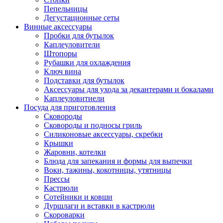
Пепельницы
Дегустационные сеты
Винные аксессуары
Пробки для бутылок
Каплеуловители
Штопоры
Рубашки для охлаждения
Ключ вина
Подставки для бутылок
Аксессуары для ухода за декантерами и бокалами
Каплеуловитиели
Посуда для приготовления
Сковороды
Сковороды и подносы гриль
Силиконовые аксессуары, скребки
Крышки
Жаровни, котелки
Блюда для запекания и формы для выпечки
Воки, тажины, кокотницы, утятницы
Прессы
Кастрюли
Сотейники и ковши
Дуршлаги и вставки в кастрюли
Скороварки