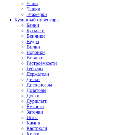
Чаши
Чашки
Этажерки
Кухонный инвентарь
Банки
Бутылки
Венчики
Вёдра
Вилки
Воронки
Вставки
Гастроёмкости
Гейзеры
Держатели
Диски
Диспенсеры
Дозаторы
Доски
Дуршлаги
Ёмкости
Заточки
Иглы
Камни
Кастрюли
Кисти