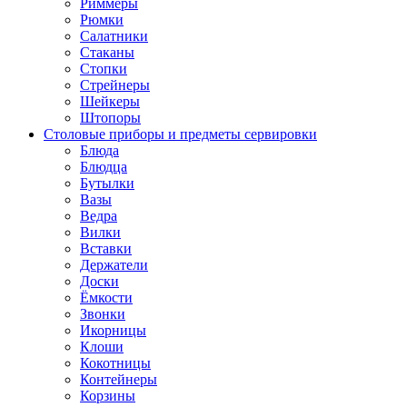
Риммеры
Рюмки
Салатники
Стаканы
Стопки
Стрейнеры
Шейкеры
Штопоры
Столовые приборы и предметы сервировки
Блюда
Блюдца
Бутылки
Вазы
Ведра
Вилки
Вставки
Держатели
Доски
Ёмкости
Звонки
Икорницы
Клоши
Кокотницы
Контейнеры
Корзины