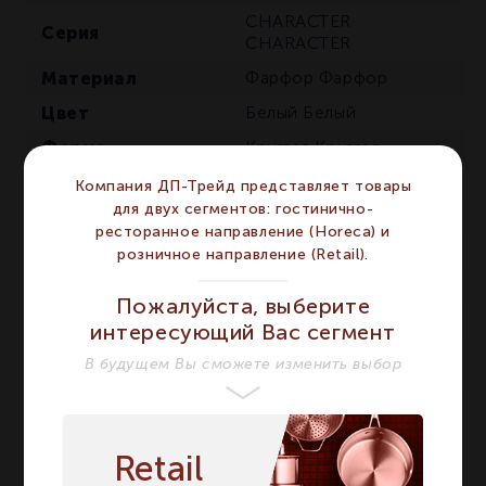
CHARACTER
Серия
CHARACTER
Материал
Фарфор
Фарфор
Цвет
Белый
Белый
Форма
Круглая
Круглая
Объём мл
1400
1400
Компания ДП-Трейд представляет товары
для двух сегментов: гостинично-
Диаметр мм
220
220
ресторанное направление (Horeca) и
Сегмент
HORECA
HORECA
розничное направление (Retail).
Предмет
Салатник
Салатник
Пожалуйста, выберите
Высота мм
85
85
интересующий Вас сегмент
Количество в
В будущем Вы сможете изменить выбор
1
1
упаковке
Особенности
Фактурная
Фактурная
Retail