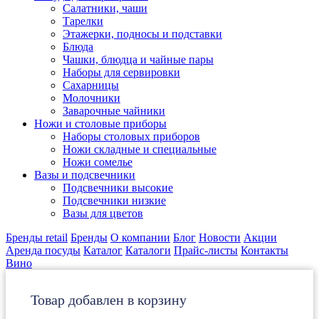
Салатники, чаши
Тарелки
Этажерки, подносы и подставки
Блюда
Чашки, блюдца и чайные пары
Наборы для сервировки
Сахарницы
Молочники
Заварочные чайники
Ножи и столовые приборы
Наборы столовых приборов
Ножи складные и специальные
Ножи сомелье
Вазы и подсвечники
Подсвечники высокие
Подсвечники низкие
Вазы для цветов
Бренды retail
Бренды
О компании
Блог
Новости
Акции
Аренда посуды
Каталог
Каталоги
Прайс-листы
Контакты
Вино
Товар добавлен в корзину