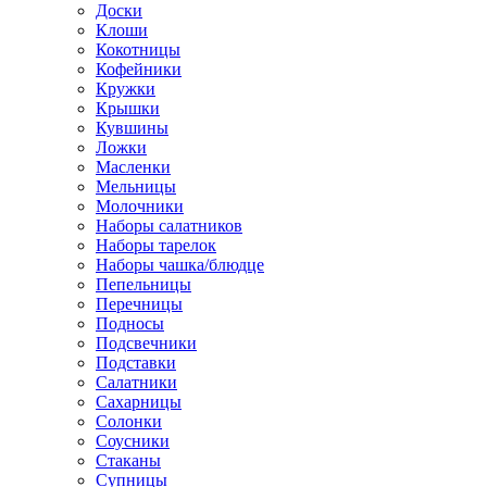
Доски
Клоши
Кокотницы
Кофейники
Кружки
Крышки
Кувшины
Ложки
Масленки
Мельницы
Молочники
Наборы салатников
Наборы тарелок
Наборы чашка/блюдце
Пепельницы
Перечницы
Подносы
Подсвечники
Подставки
Салатники
Сахарницы
Солонки
Соусники
Стаканы
Супницы