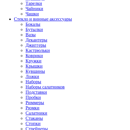
Тарелки
Чайники
Чашки
Стекло и винные аксессуары
Бокалы
Бутылки
Вазы
Декантеры
Джиггеры
Кастрюльки
Коврики
Кружки
Крышки
Кувшины
Ложки
Наборы
Наборы салатников
Подставки
Пробки
Риммеры
Рюмки
Салатники
Стаканы
Стопки
Стрейнеры