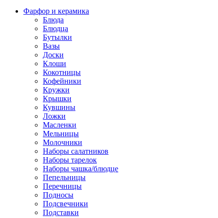
Фарфор и керамика
Блюда
Блюдца
Бутылки
Вазы
Доски
Клоши
Кокотницы
Кофейники
Кружки
Крышки
Кувшины
Ложки
Масленки
Мельницы
Молочники
Наборы салатников
Наборы тарелок
Наборы чашка/блюдце
Пепельницы
Перечницы
Подносы
Подсвечники
Подставки