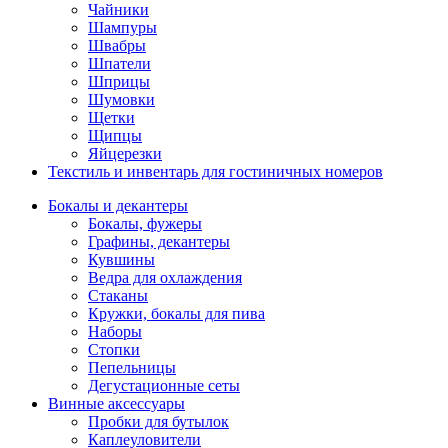
Чайники
Шампуры
Швабры
Шпатели
Шприцы
Шумовки
Щетки
Щипцы
Яйцерезки
Текстиль и инвентарь для гостиничных номеров
Бокалы и декантеры
Бокалы, фужеры
Графины, декантеры
Кувшины
Ведра для охлаждения
Стаканы
Кружки, бокалы для пива
Наборы
Стопки
Пепельницы
Дегустационные сеты
Винные аксессуары
Пробки для бутылок
Каплеуловители