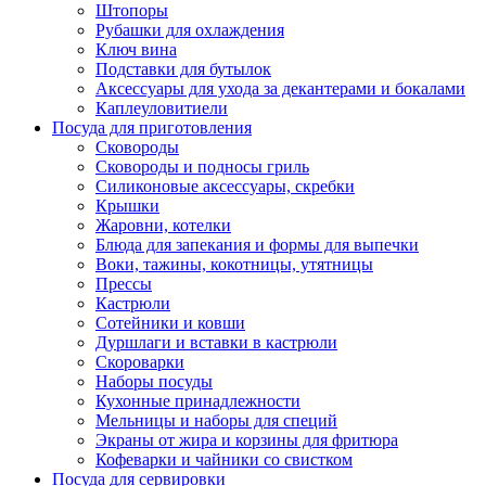
Штопоры
Рубашки для охлаждения
Ключ вина
Подставки для бутылок
Аксессуары для ухода за декантерами и бокалами
Каплеуловитиели
Посуда для приготовления
Сковороды
Сковороды и подносы гриль
Силиконовые аксессуары, скребки
Крышки
Жаровни, котелки
Блюда для запекания и формы для выпечки
Воки, тажины, кокотницы, утятницы
Прессы
Кастрюли
Сотейники и ковши
Дуршлаги и вставки в кастрюли
Скороварки
Наборы посуды
Кухонные принадлежности
Мельницы и наборы для специй
Экраны от жира и корзины для фритюра
Кофеварки и чайники со свистком
Посуда для сервировки