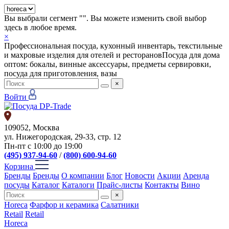
Вы выбрали сегмент "
". Вы можете изменить свой выбор
здесь в любое время.
×
Профессиональная посуда, кухонный инвентарь, текстильные
и махровые изделия для отелей и ресторанов
Посуда для дома
оптом: бокалы, винные аксессуары, предметы сервировки,
посуда для приготовления, вазы
×
Войти
109052, Москва
ул. Нижегородская, 29-33, стр. 12
Пн-пт с 10:00 до 19:00
(495) 937-94-60
/
(800) 600-94-60
Корзина
Бренды
Бренды
О компании
Блог
Новости
Акции
Аренда
посуды
Каталог
Каталоги
Прайс-листы
Контакты
Вино
×
Horeca
Фарфор и керамика
Салатники
Retail
Retail
Horeca