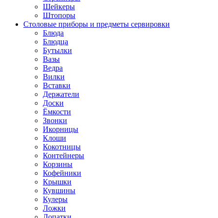
Шейкеры
Штопоры
Столовые приборы и предметы сервировки
Блюда
Блюдца
Бутылки
Вазы
Ведра
Вилки
Вставки
Держатели
Доски
Ёмкости
Звонки
Икорницы
Клоши
Кокотницы
Контейнеры
Корзины
Кофейники
Крышки
Кувшины
Кулеры
Ложки
Лопатки