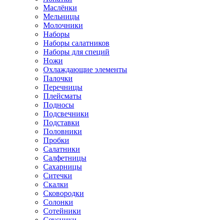
Маслёнки
Мельницы
Молочники
Наборы
Наборы салатников
Наборы для специй
Ножи
Охлаждающие элементы
Палочки
Перечницы
Плейсматы
Подносы
Подсвечники
Подставки
Половники
Пробки
Салатники
Салфетницы
Сахарницы
Ситечки
Скалки
Сковородки
Солонки
Сотейники
Соусники