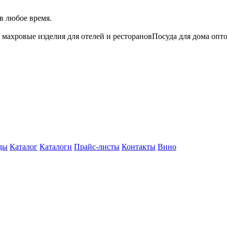
в любое время.
 махровые изделия для отелей и ресторанов
Посуда для дома опт
ды
Каталог
Каталоги
Прайс-листы
Контакты
Вино