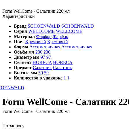
Form WellCome - Салатник 220 мл
Характеристики
Бренд
SCHOENWALD
SCHOENWALD
Серия
WELLCOME
WELLCOME
Материал
Фарфор
Фарфор
Цвет
Кремовый
Кремовый
Форма
Ассиметричная
Ассиметричная
Объём мл
230
230
Диаметр мм
97
97
Сегмент
HORECA
HORECA
Предмет
Салатник
Салатник
Высота мм
59
59
Количество в упаковке
1
1
Form WellCome - Салатник 
Form WellCome - Салатник 220 мл
По запросу