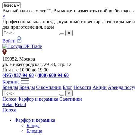
Вы выбрали сегмент "
". Вы можете изменить свой выбор здесь 
×
Профессиональная посуда, кухонный инвентарь, текстильные и
для приготовления, вазы
×
Войти
109052, Москва
ул. Нижегородская, 29-33, стр. 12
Пн-пт с 10:00 до 19:00
(495) 937-94-60
/
(800) 600-94-60
Корзина
Бренды
Бренды
О компании
Блог
Новости
Акции
Аренда посу
×
Horeca
Фарфор и керамика
Салатники
Retail
Retail
Horeca
Фарфор и керамика
Блюда
Блюдца