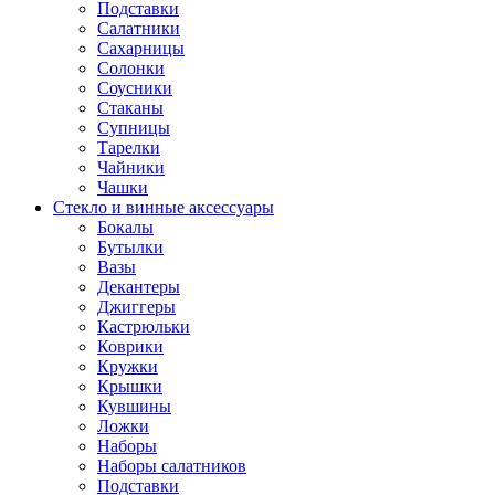
Подставки
Салатники
Сахарницы
Солонки
Соусники
Стаканы
Супницы
Тарелки
Чайники
Чашки
Стекло и винные аксессуары
Бокалы
Бутылки
Вазы
Декантеры
Джиггеры
Кастрюльки
Коврики
Кружки
Крышки
Кувшины
Ложки
Наборы
Наборы салатников
Подставки