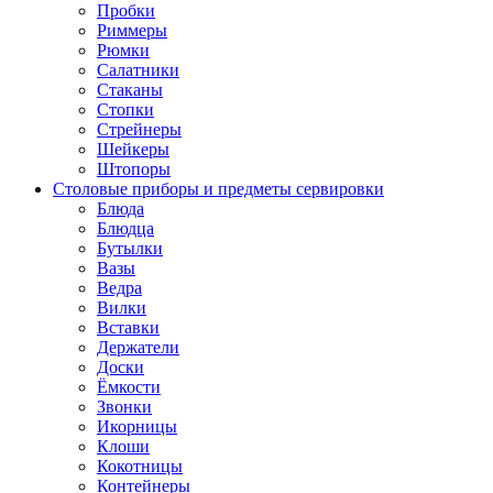
Пробки
Риммеры
Рюмки
Салатники
Стаканы
Стопки
Стрейнеры
Шейкеры
Штопоры
Столовые приборы и предметы сервировки
Блюда
Блюдца
Бутылки
Вазы
Ведра
Вилки
Вставки
Держатели
Доски
Ёмкости
Звонки
Икорницы
Клоши
Кокотницы
Контейнеры