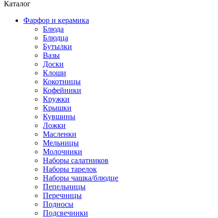
Каталог
Фарфор и керамика
Блюда
Блюдца
Бутылки
Вазы
Доски
Клоши
Кокотницы
Кофейники
Кружки
Крышки
Кувшины
Ложки
Масленки
Мельницы
Молочники
Наборы салатников
Наборы тарелок
Наборы чашка/блюдце
Пепельницы
Перечницы
Подносы
Подсвечники