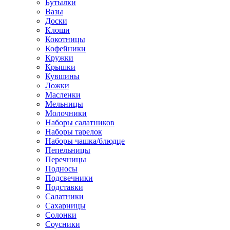
Бутылки
Вазы
Доски
Клоши
Кокотницы
Кофейники
Кружки
Крышки
Кувшины
Ложки
Масленки
Мельницы
Молочники
Наборы салатников
Наборы тарелок
Наборы чашка/блюдце
Пепельницы
Перечницы
Подносы
Подсвечники
Подставки
Салатники
Сахарницы
Солонки
Соусники