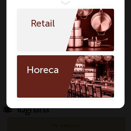
Бренд
TOGNANA
TOGNANA
Серия
MINIPARTY
MINIPARTY
Retail
Материал
Фарфор
Фарфор
Цвет
Белый
Белый
Сегмент
HORECA
HORECA
Предмет
Салатник
Салатник
Длина мм
100
100
Horeca
Ширина мм
80
80
Количество в
1
1
упаковке
По запросу