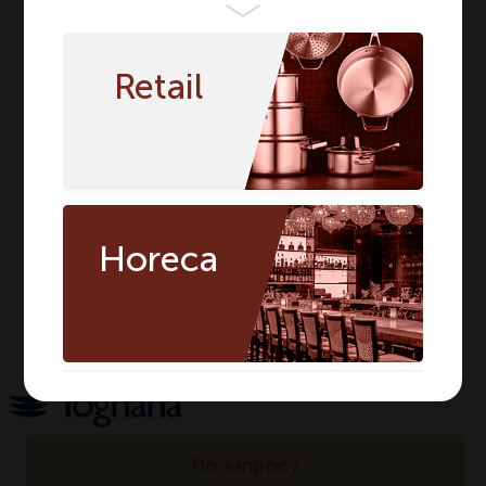
Бренд
TOGNANA
TOGNANA
Серия
MINIPARTY
MINIPARTY
Retail
Материал
Фарфор
Фарфор
Цвет
Белый
Белый
Сегмент
HORECA
HORECA
Предмет
Салатник
Салатник
Длина мм
100
100
Horeca
Ширина мм
110
110
Количество в
1
1
упаковке
По запросу