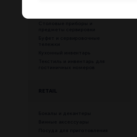
Чашки
Стекло и винные аксессуары
Столовые приборы и
предметы сервировки
Буфет и сервировочные
тележки
Кухонный инвентарь
Текстиль и инвентарь для
гостиничных номеров
RETAIL
Бокалы и декантеры
Винные аксессуары
Посуда для приготовления