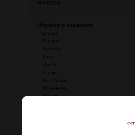
HORECA
Фарфор и керамика
Блюда
Блюдца
Бутылки
Вазы
Доски
Клоши
Кокотницы
Кофейники
Кружки
Крышки
Кувшины
Ложки
се
Масленки