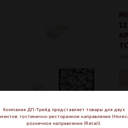
M
12
А
T
MIN
Арт
Компания ДП-Трейд представляет товары для двух
гментов: гостинично-ресторанное направление (Horeca
ХАРАКТЕРИСТИКИ
розничное направление (Retail).