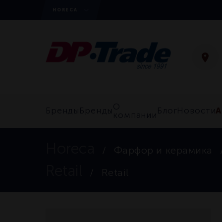
HORECA
О
А
Бренды
Бренды
Блог
Новости
компании
Horeca
Фарфор и керамика
Retail
Retail