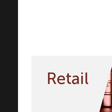
Мельницы
Молочники
Наборы салатников
Наборы тарелок
Наборы чашка/блюдце
Пепельницы
Перечницы
Подносы
Подсвечники
Подставки
Салатники
Retail
Сахарницы
Солонки
Соусники
Стаканы
Супницы
Тарелки
Чайники