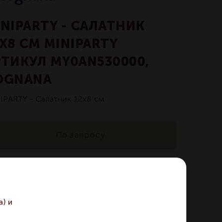
INIPARTY - САЛАТНИК
X8 СМ MINIPARTY
РТИКУЛ MY0AN530000,
OGNANA
IPARTY - Салатник 12x8 см
По запросу
икул:
MY0AN530000
) и