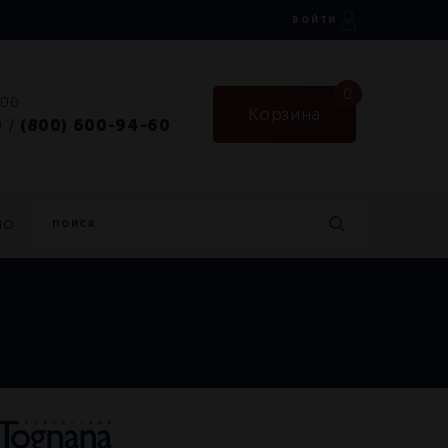
ВОЙТИ
0
:00
Корзина
0
(800) 600-94-60
/
но