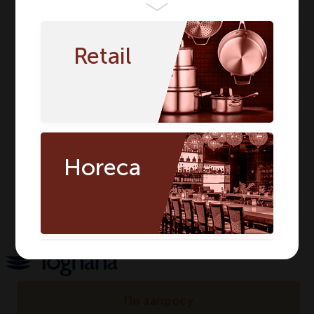
Бренд
TOGNANA
TOGNANA
Серия
MINIPARTY
MINIPARTY
Retail
Материал
Фарфор
Фарфор
Цвет
Белый
Белый
Сегмент
HORECA
HORECA
Предмет
Салатник
Салатник
Длина мм
140
140
Horeca
Ширина мм
110
110
Количество в
1
1
упаковке
По запросу