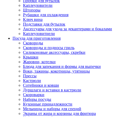
Пробки для бутылок
Каплеуловители
Штопоры
Рубашки для охлаждения
Ключ вина
Подставки для бутылок
Аксессуары для ухода за декантерами и бокалами
Каплеуловитиели
Посуда для приготовления
Сковороды
Сковороды и подносы гриль
Силиконовые аксессуары, скребки
Крышки
Жаровни, котелки
Блюда для запекания и формы для выпечки
Воки, тажины, кокотницы, утятницы
Прессы
Кастрюли
Сотейники и ковши
Дуршлаги и вставки в кастрюли
Скороварки
Наборы посуды
Кухонные принадлежности
Мельницы и наборы для специй
Экраны от жира и корзины для фритюра