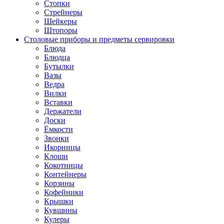
Стопки
Стрейнеры
Шейкеры
Штопоры
Столовые приборы и предметы сервировки
Блюда
Блюдца
Бутылки
Вазы
Ведра
Вилки
Вставки
Держатели
Доски
Ёмкости
Звонки
Икорницы
Клоши
Кокотницы
Контейнеры
Корзины
Кофейники
Крышки
Кувшины
Кулеры