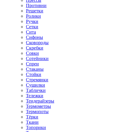
Прессы
Противни
Решетки
Ролики
Ручки
Сетки
Сита
Сифоны
Сковороды
Скребки
Совки
Сотейники
Спреи
Стаканы
Стойки
Стремянки
Сушилки
Таблички
Тележки
Тендерайзеры
Термометры
Термопоты
Тёрки
Ткани
Топорики