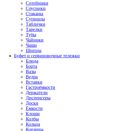
Сотейники
Соусники
Стаканы
Супницы
Таблички
Тарелки
Тубы
Чайники
Чаши
Щипцы
Буфет и сервировочные тележки
Блюда
Борта
Вазы
Ведра
Вставки
Гастроёмкости
Держатели
Диспенсеры
Доски
Ёмкости
Клоши
Колбы
Кольца
Корзины