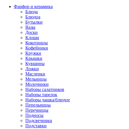
Фарфор и керамика
Блюда
Блюдца
Бутылки
Вазы
Доски
Клоши
Кокотницы
Кофейники
Кружки
Крышки
Кувшины
Ложки
Масленки
Мельницы
Молочники
Наборы салатников
Наборы тарелок
Наборы чашка/блюдце
Пепельницы
Перечницы
Подносы
Подсвечники
Подставки