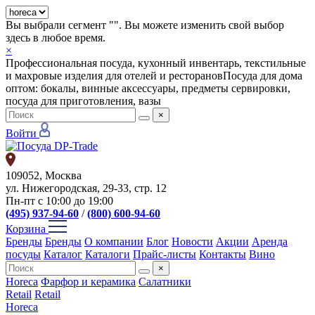
Вы выбрали сегмент "
". Вы можете изменить свой выбор
здесь в любое время.
×
Профессиональная посуда, кухонный инвентарь, текстильные
и махровые изделия для отелей и ресторанов
Посуда для дома
оптом: бокалы, винные аксессуары, предметы сервировки,
посуда для приготовления, вазы
×
Войти
109052, Москва
ул. Нижегородская, 29-33, стр. 12
Пн-пт с 10:00 до 19:00
(495) 937-94-60
/
(800) 600-94-60
Корзина
Бренды
Бренды
О компании
Блог
Новости
Акции
Аренда
посуды
Каталог
Каталоги
Прайс-листы
Контакты
Вино
×
Horeca
Фарфор и керамика
Салатники
Retail
Retail
Horeca