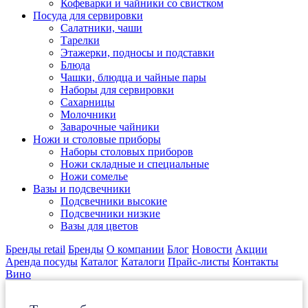
Кофеварки и чайники со свистком
Посуда для сервировки
Салатники, чаши
Тарелки
Этажерки, подносы и подставки
Блюда
Чашки, блюдца и чайные пары
Наборы для сервировки
Сахарницы
Молочники
Заварочные чайники
Ножи и столовые приборы
Наборы столовых приборов
Ножи складные и специальные
Ножи сомелье
Вазы и подсвечники
Подсвечники высокие
Подсвечники низкие
Вазы для цветов
Бренды retail
Бренды
О компании
Блог
Новости
Акции
Аренда посуды
Каталог
Каталоги
Прайс-листы
Контакты
Вино