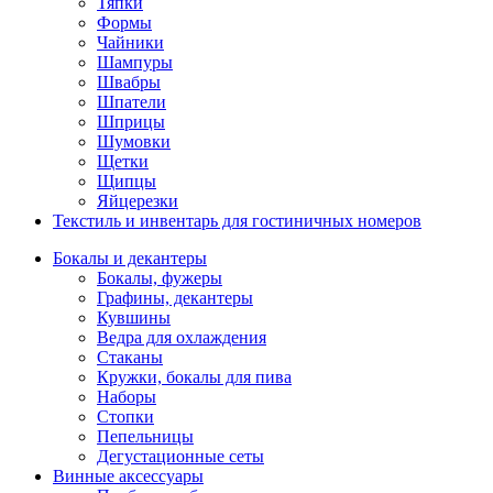
Тяпки
Формы
Чайники
Шампуры
Швабры
Шпатели
Шприцы
Шумовки
Щетки
Щипцы
Яйцерезки
Текстиль и инвентарь для гостиничных номеров
Бокалы и декантеры
Бокалы, фужеры
Графины, декантеры
Кувшины
Ведра для охлаждения
Стаканы
Кружки, бокалы для пива
Наборы
Стопки
Пепельницы
Дегустационные сеты
Винные аксессуары