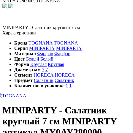
MY0AY280000, TOGNANA
MINIPARTY - Салатник круглый 7 см
Характеристики
Бренд
TOGNANA
TOGNANA
Серия
MINIPARTY
MINIPARTY
Материал
Фарфор
Фарфор
Цвет
Белый
Белый
Форма
Круглая
Круглая
Диаметр мм
7
7
Сегмент
HORECA
HORECA
Предмет
Салатник
Салатник
Количество в упаковке
1
1
MINIPARTY - Салатник
круглый 7 см MINIPARTY
артикул MY0AY280000,