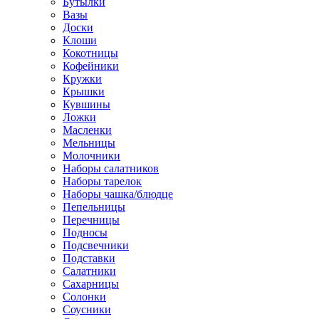
Бутылки
Вазы
Доски
Клоши
Кокотницы
Кофейники
Кружки
Крышки
Кувшины
Ложки
Масленки
Мельницы
Молочники
Наборы салатников
Наборы тарелок
Наборы чашка/блюдце
Пепельницы
Перечницы
Подносы
Подсвечники
Подставки
Салатники
Сахарницы
Солонки
Соусники