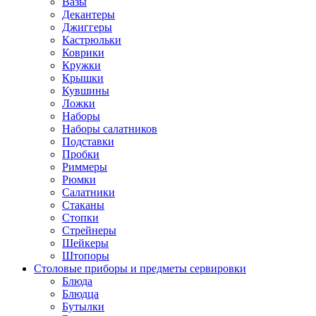
Вазы
Декантеры
Джиггеры
Кастрюльки
Коврики
Кружки
Крышки
Кувшины
Ложки
Наборы
Наборы салатников
Подставки
Пробки
Риммеры
Рюмки
Салатники
Стаканы
Стопки
Стрейнеры
Шейкеры
Штопоры
Столовые приборы и предметы сервировки
Блюда
Блюдца
Бутылки