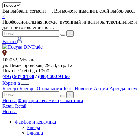
Вы выбрали сегмент "
". Вы можете изменить свой выбор здесь 
×
Профессиональная посуда, кухонный инвентарь, текстильные и
для приготовления, вазы
×
Войти
109052, Москва
ул. Нижегородская, 29-33, стр. 12
Пн-пт с 10:00 до 19:00
(495) 937-94-60
/
(800) 600-94-60
Корзина
Бренды
Бренды
О компании
Блог
Новости
Акции
Аренда посу
×
Horeca
Фарфор и керамика
Салатники
Retail
Retail
Horeca
Фарфор и керамика
Блюда
Блюдца