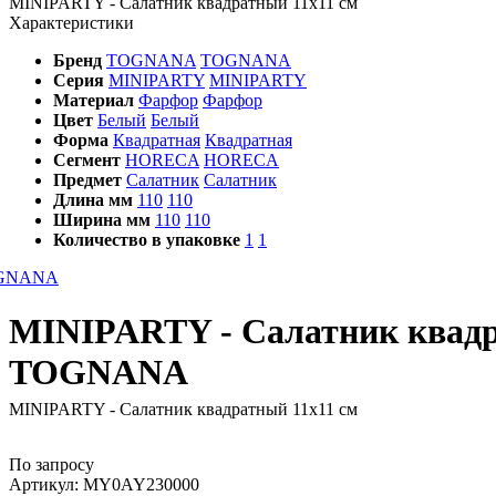
MINIPARTY - Салатник квадратный 11x11 см
Характеристики
Бренд
TOGNANA
TOGNANA
Серия
MINIPARTY
MINIPARTY
Материал
Фарфор
Фарфор
Цвет
Белый
Белый
Форма
Квадратная
Квадратная
Сегмент
HORECA
HORECA
Предмет
Салатник
Салатник
Длина мм
110
110
Ширина мм
110
110
Количество в упаковке
1
1
MINIPARTY - Салатник квад
TOGNANA
MINIPARTY - Салатник квадратный 11x11 см
По запросу
Артикул:
MY0AY230000