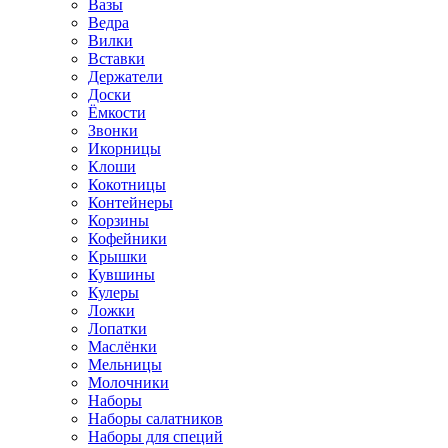
Вазы
Ведра
Вилки
Вставки
Держатели
Доски
Ёмкости
Звонки
Икорницы
Клоши
Кокотницы
Контейнеры
Корзины
Кофейники
Крышки
Кувшины
Кулеры
Ложки
Лопатки
Маслёнки
Мельницы
Молочники
Наборы
Наборы салатников
Наборы для специй