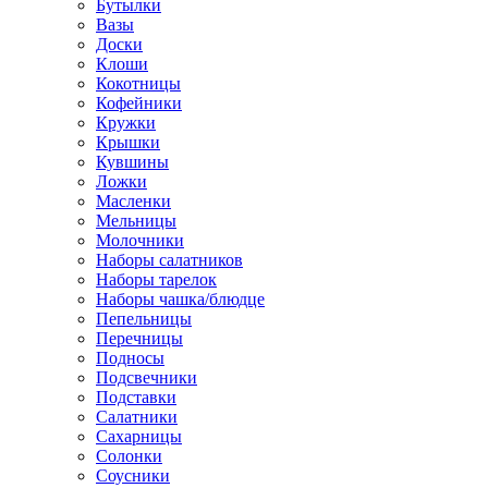
Бутылки
Вазы
Доски
Клоши
Кокотницы
Кофейники
Кружки
Крышки
Кувшины
Ложки
Масленки
Мельницы
Молочники
Наборы салатников
Наборы тарелок
Наборы чашка/блюдце
Пепельницы
Перечницы
Подносы
Подсвечники
Подставки
Салатники
Сахарницы
Солонки
Соусники