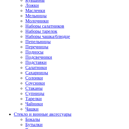
Кувшины
Ложки
Масленки
Мельницы
Молочники
Наборы салатников
Наборы тарелок
Наборы чашка/блюдце
Пепельницы
Перечницы
Подносы
Подсвечники
Подставки
Салатники
Сахарницы
Солонки
Соусники
Стаканы
Супницы
Тарелки
Чайники
Чашки
Стекло и винные аксессуары
Бокалы
Бутылки