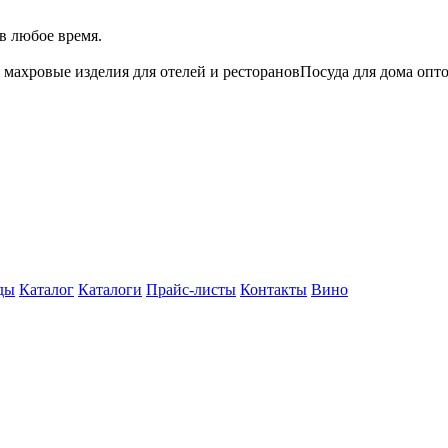
в любое время.
 махровые изделия для отелей и ресторанов
Посуда для дома опт
ды
Каталог
Каталоги
Прайс-листы
Контакты
Вино