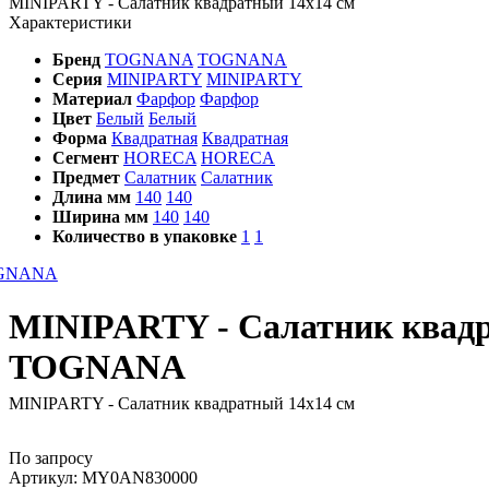
MINIPARTY - Салатник квадратный 14х14 см
Характеристики
Бренд
TOGNANA
TOGNANA
Серия
MINIPARTY
MINIPARTY
Материал
Фарфор
Фарфор
Цвет
Белый
Белый
Форма
Квадратная
Квадратная
Сегмент
HORECA
HORECA
Предмет
Салатник
Салатник
Длина мм
140
140
Ширина мм
140
140
Количество в упаковке
1
1
MINIPARTY - Салатник квад
TOGNANA
MINIPARTY - Салатник квадратный 14х14 см
По запросу
Артикул:
MY0AN830000