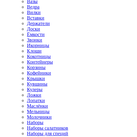
Вазы
Ведра
Вилки
Вставки
Держатели
Доски
Ёмкости
Звонки
Икорницы
Клоши
Кокотницы
Контейнеры
Корзины
Кофейники
Крышки
Кувшины
Кулеры
Ложки
Лопатки
Маслёнки
Мельницы
Молочники
Наборы
Наборы салатников
Наборы для специй