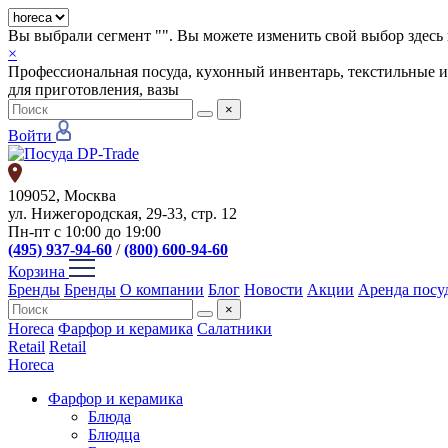
Вы выбрали сегмент "
". Вы можете изменить свой выбор здесь 
×
Профессиональная посуда, кухонный инвентарь, текстильные и
для приготовления, вазы
×
Войти
109052, Москва
ул. Нижегородская, 29-33, стр. 12
Пн-пт с 10:00 до 19:00
(495) 937-94-60
/
(800) 600-94-60
Корзина
Бренды
Бренды
О компании
Блог
Новости
Акции
Аренда посу
×
Horeca
Фарфор и керамика
Салатники
Retail
Retail
Horeca
Фарфор и керамика
Блюда
Блюдца