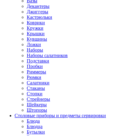
Вазы
Декантеры
Джиггеры
Кастрюльки
Коврики
Кружки
Крышки
Кувшины
Ложки
Наборы
Наборы салатников
Подставки
Пробки
Риммеры
Рюмки
Салатники
Стаканы
Стопки
Стрейнеры
Шейкеры
Штопоры
Столовые приборы и предметы сервировки
Блюда
Блюдца
Бутылки