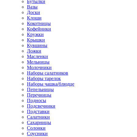
Бутылки
Вазы
Доски
Клоши
Кокотницы
Кофейники
Кружки
Крышки
Кувшины
Ложки
Масленки
Мельницы
Молочники
Наборы салатников
Наборы тарелок
Наборы чашка/блюдце
Пепельницы
Перечницы
Подносы
Подсвечники
Подставки
Салатники
Сахарницы
Солонки
Соусники