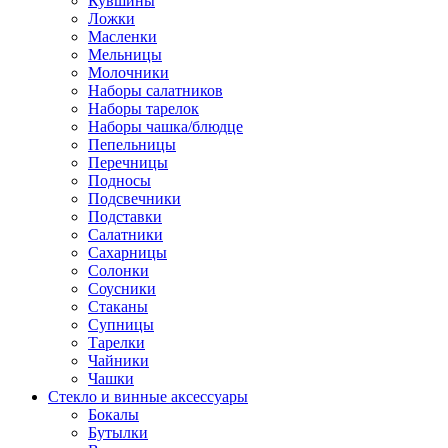
Кувшины
Ложки
Масленки
Мельницы
Молочники
Наборы салатников
Наборы тарелок
Наборы чашка/блюдце
Пепельницы
Перечницы
Подносы
Подсвечники
Подставки
Салатники
Сахарницы
Солонки
Соусники
Стаканы
Супницы
Тарелки
Чайники
Чашки
Стекло и винные аксессуары
Бокалы
Бутылки