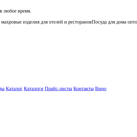
в любое время.
 махровые изделия для отелей и ресторанов
Посуда для дома опт
ды
Каталог
Каталоги
Прайс-листы
Контакты
Вино