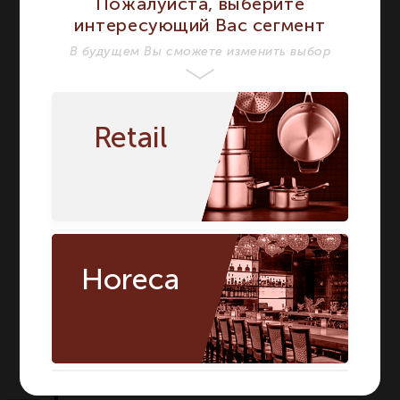
ХАРАКТЕРИСТИКИ
Пожалуйста, выберите
интересующий Вас сегмент
Бренд
TOGNANA
TOGNANA
В будущем Вы сможете изменить выбор
Серия
MINIPARTY
MINIPARTY
Материал
Фарфор
Фарфор
Retail
Цвет
Белый
Белый
Каплевидная
Форма
Каплевидная
Сегмент
HORECA
HORECA
Предмет
Салатник
Салатник
Длина мм
110
110
Horeca
Ширина мм
80
80
Количество в
1
1
упаковке