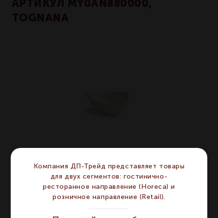
АРТИКУЛ MY0AN880000,
TOGNANA
Компания ДП-Трейд представляет товары
для двух сегментов: гостинично-
ресторанное направление (Horeca) и
MINIPARTY - Салатник в виде капли 11х8 см
розничное направление (Retail).