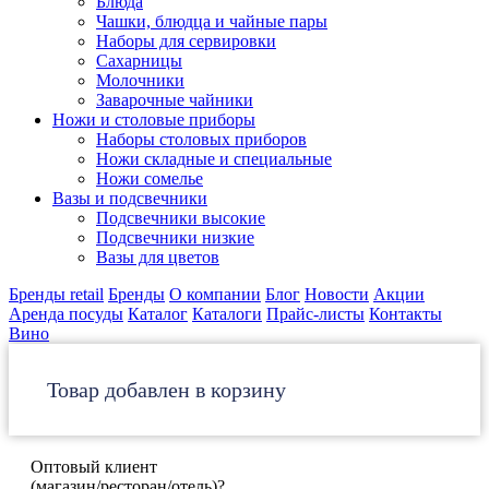
Блюда
Чашки, блюдца и чайные пары
Наборы для сервировки
Сахарницы
Молочники
Заварочные чайники
Ножи и столовые приборы
Наборы столовых приборов
Ножи складные и специальные
Ножи сомелье
Вазы и подсвечники
Подсвечники высокие
Подсвечники низкие
Вазы для цветов
Бренды retail
Бренды
О компании
Блог
Новости
Акции
Аренда посуды
Каталог
Каталоги
Прайс-листы
Контакты
Вино
Товар добавлен в корзину
Оптовый клиент
(магазин/ресторан/отель)?