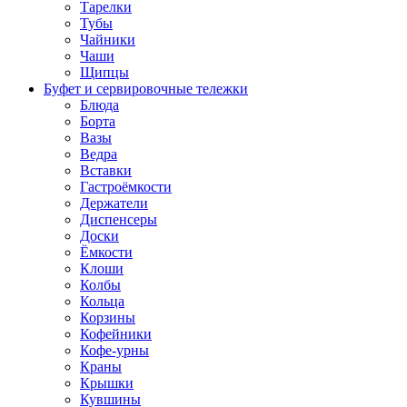
Тарелки
Тубы
Чайники
Чаши
Щипцы
Буфет и сервировочные тележки
Блюда
Борта
Вазы
Ведра
Вставки
Гастроёмкости
Держатели
Диспенсеры
Доски
Ёмкости
Клоши
Колбы
Кольца
Корзины
Кофейники
Кофе-урны
Краны
Крышки
Кувшины