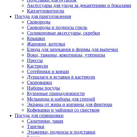
Аксессуары для ухода за декантерами и бокалами
Каплеуловитиели
Посуда для приготовления
Сковороды
Сковороды и подносы гриль
Силиконовые аксессуары, скребки
Крышки
Жаровни, котелки
Блюда для запекания и формы для выпечки
Воки, тажины, кокотницы, утятницы
Прессы
Кастрюли
Сотейники и ковши
Дуршлаги и вставки в кастрюли
Скороварки
Наборы посуды
Кухонные принадлежности
Мельницы и наборы для специй
Экраны от жира и корзины для фритюра
Кофеварки и чайники со свистком
Посуда для сервировки
Салатники, чаши
Тарелки
Этажерки, подносы и подставки