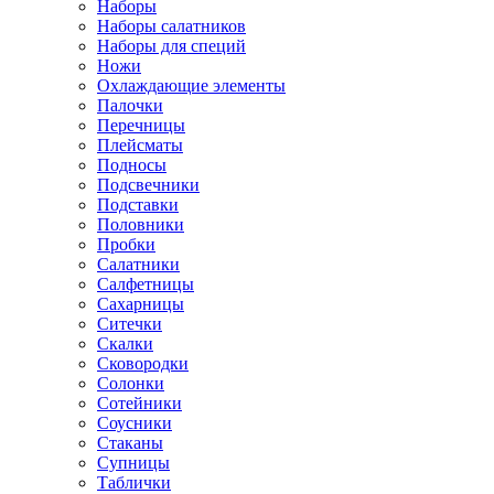
Наборы
Наборы салатников
Наборы для специй
Ножи
Охлаждающие элементы
Палочки
Перечницы
Плейсматы
Подносы
Подсвечники
Подставки
Половники
Пробки
Салатники
Салфетницы
Сахарницы
Ситечки
Скалки
Сковородки
Солонки
Сотейники
Соусники
Стаканы
Супницы
Таблички