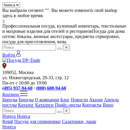
Вы выбрали сегмент "
". Вы можете изменить свой выбор
здесь в любое время.
×
Профессиональная посуда, кухонный инвентарь, текстильные
и махровые изделия для отелей и ресторанов
Посуда для дома
оптом: бокалы, винные аксессуары, предметы сервировки,
посуда для приготовления, вазы
×
Войти
109052, Москва
ул. Нижегородская, 29-33, стр. 12
Пн-пт с 10:00 до 19:00
(495) 937-94-60
/
(800) 600-94-60
Корзина
Бренды
Бренды
О компании
Блог
Новости
Акции
Аренда
посуды
Каталог
Каталоги
Прайс-листы
Контакты
Вино
×
Horeca
Horeca
Retail
Посуда для сервировки
Салатники, чаши
Horeca