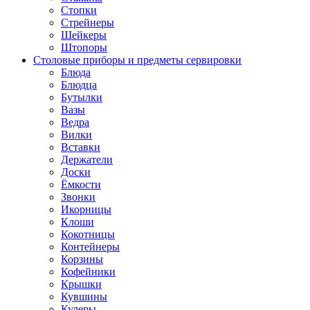
Стопки
Стрейнеры
Шейкеры
Штопоры
Столовые приборы и предметы сервировки
Блюда
Блюдца
Бутылки
Вазы
Ведра
Вилки
Вставки
Держатели
Доски
Ёмкости
Звонки
Икорницы
Клоши
Кокотницы
Контейнеры
Корзины
Кофейники
Крышки
Кувшины
Кулеры