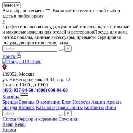
Вы выбрали сегмент "
". Вы можете изменить свой выбор
здесь в любое время.
×
Профессиональная посуда, кухонный инвентарь, текстильные
и махровые изделия для отелей и ресторанов
Посуда для дома
оптом: бокалы, винные аксессуары, предметы сервировки,
посуда для приготовления, вазы
×
Войти
109052, Москва
ул. Нижегородская, 29-33, стр. 12
Пн-пт с 10:00 до 19:00
(495) 937-94-60
/
(800) 600-94-60
Корзина
Бренды
Бренды
О компании
Блог
Новости
Акции
Аренда
посуды
Каталог
Каталоги
Прайс-листы
Контакты
Вино
×
Horeca
Фарфор и керамика
Соусники
Retail
Retail
Horeca