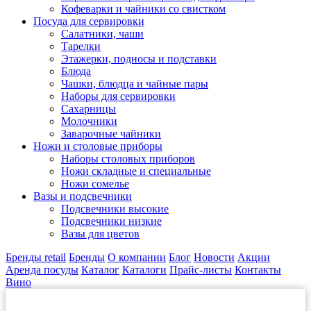
Кофеварки и чайники со свистком
Посуда для сервировки
Салатники, чаши
Тарелки
Этажерки, подносы и подставки
Блюда
Чашки, блюдца и чайные пары
Наборы для сервировки
Сахарницы
Молочники
Заварочные чайники
Ножи и столовые приборы
Наборы столовых приборов
Ножи складные и специальные
Ножи сомелье
Вазы и подсвечники
Подсвечники высокие
Подсвечники низкие
Вазы для цветов
Бренды retail
Бренды
О компании
Блог
Новости
Акции
Аренда посуды
Каталог
Каталоги
Прайс-листы
Контакты
Вино