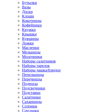
Бутылки
Вазы
Доски
Клоши
Кокотницы
Кофейники
Кружки
Крышки
Кувшины
Ложки
Масленки
Мельницы
Молочники
Наборы салатников
Наборы тарелок
Наборы чашка/блюдце
Пепельницы
Перечницы
Подносы
Подсвечники
Подставки
Салатники
Сахарницы
Солонки
Соусники