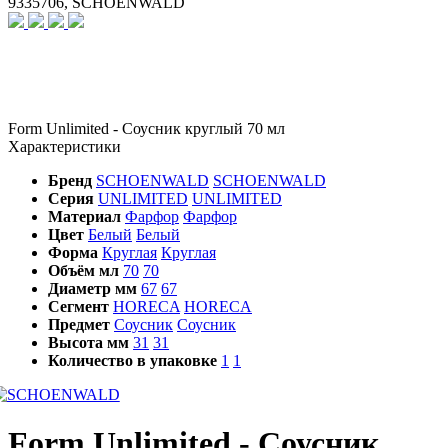
9335706, SCHOENWALD
Form Unlimited - Соусник круглый 70 мл
Характеристики
Бренд
SCHOENWALD
SCHOENWALD
Серия
UNLIMITED
UNLIMITED
Материал
Фарфор
Фарфор
Цвет
Белый
Белый
Форма
Круглая
Круглая
Объём мл
70
70
Диаметр мм
67
67
Сегмент
HORECA
HORECA
Предмет
Соусник
Соусник
Высота мм
31
31
Количество в упаковке
1
1
Form Unlimited - Соусник