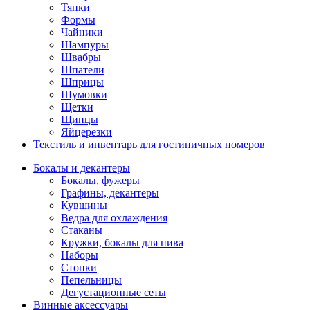
Тяпки
Формы
Чайники
Шампуры
Швабры
Шпатели
Шприцы
Шумовки
Щетки
Щипцы
Яйцерезки
Текстиль и инвентарь для гостиничных номеров
Бокалы и декантеры
Бокалы, фужеры
Графины, декантеры
Кувшины
Ведра для охлаждения
Стаканы
Кружки, бокалы для пива
Наборы
Стопки
Пепельницы
Дегустационные сеты
Винные аксессуары