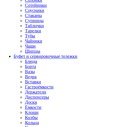
Солонки
Сотейники
Соусники
Стаканы
Супницы
Таблички
Тарелки
Тубы
Чайники
Чаши
Щипцы
Буфет и сервировочные тележки
Блюда
Борта
Вазы
Ведра
Вставки
Гастроёмкости
Держатели
Диспенсеры
Доски
Ёмкости
Клоши
Колбы
Кольца