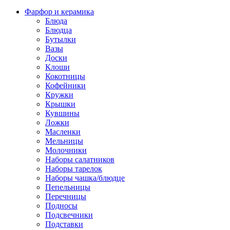
Фарфор и керамика
Блюда
Блюдца
Бутылки
Вазы
Доски
Клоши
Кокотницы
Кофейники
Кружки
Крышки
Кувшины
Ложки
Масленки
Мельницы
Молочники
Наборы салатников
Наборы тарелок
Наборы чашка/блюдце
Пепельницы
Перечницы
Подносы
Подсвечники
Подставки