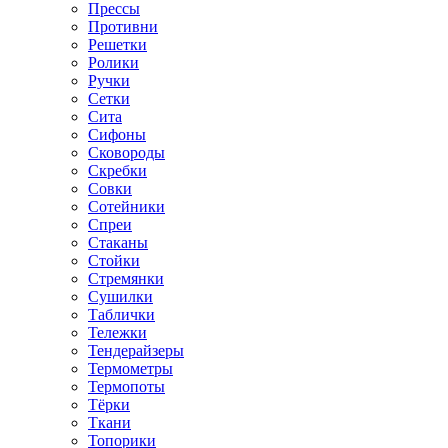
Прессы
Противни
Решетки
Ролики
Ручки
Сетки
Сита
Сифоны
Сковороды
Скребки
Совки
Сотейники
Спреи
Стаканы
Стойки
Стремянки
Сушилки
Таблички
Тележки
Тендерайзеры
Термометры
Термопоты
Тёрки
Ткани
Топорики