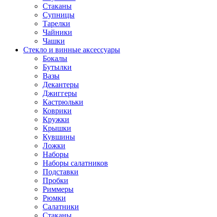
Стаканы
Супницы
Тарелки
Чайники
Чашки
Стекло и винные аксессуары
Бокалы
Бутылки
Вазы
Декантеры
Джиггеры
Кастрюльки
Коврики
Кружки
Крышки
Кувшины
Ложки
Наборы
Наборы салатников
Подставки
Пробки
Риммеры
Рюмки
Салатники
Стаканы