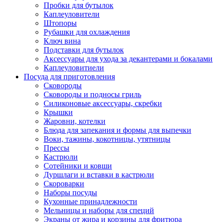
Пробки для бутылок
Каплеуловители
Штопоры
Рубашки для охлаждения
Ключ вина
Подставки для бутылок
Аксессуары для ухода за декантерами и бокалами
Каплеуловитиели
Посуда для приготовления
Сковороды
Сковороды и подносы гриль
Силиконовые аксессуары, скребки
Крышки
Жаровни, котелки
Блюда для запекания и формы для выпечки
Воки, тажины, кокотницы, утятницы
Прессы
Кастрюли
Сотейники и ковши
Дуршлаги и вставки в кастрюли
Скороварки
Наборы посуды
Кухонные принадлежности
Мельницы и наборы для специй
Экраны от жира и корзины для фритюра