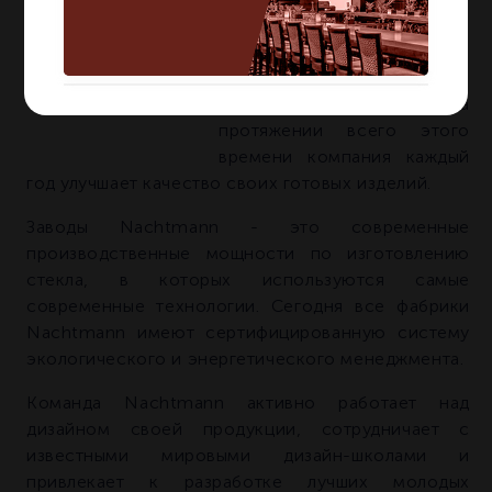
О БРЕНДЕ NACHTMANN
Компания NACHTMANN
известна на мировом рынке
уже более 200 лет. На
протяжении всего этого
времени компания каждый
год улучшает качество своих готовых изделий.
Заводы Nachtmann - это современные
производственные мощности по изготовлению
стекла, в которых используются самые
современные технологии. Сегодня все фабрики
Nachtmann имеют сертифицированную систему
экологического и энергетического менеджмента.
Команда Nachtmann активно работает над
дизайном своей продукции, сотрудничает с
известными мировыми дизайн-школами и
привлекает к разработке лучших молодых