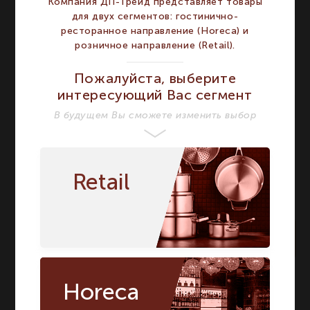
Компания ДП-Трейд представляет товары
упаковке
для двух сегментов: гостинично-
Напиток
Виски
Виски
ресторанное направление (Horeca) и
розничное направление (Retail).
Тип
Стакан
Стакан
Бокал Whisky 345 мл
Пожалуйста, выберите
Название модели
Бокал Whisky 345 мл
интересующий Вас сегмент
Страна бренда
Германия
Германия
В будущем Вы сможете изменить выбор
Retail
По запросу
Артикул:
68585
Horeca