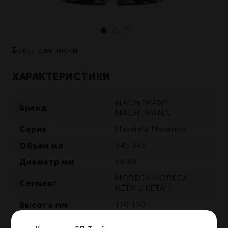
Бокал для виски
ХАРАКТЕРИСТИКИ
NACHTMANN
Бренд
NACHTMANN
Серия
Havanna
Havanna
Объём мл
345
345
Диаметр мм
88
88
HORECA
HORECA
,
Сегмент
RETAIL
RETAIL
Высота мм
110
110
Количество в
1
1