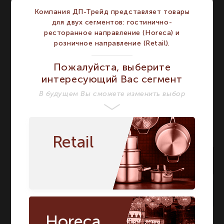
Тип
Стакан
Стакан
Компания ДП-Трейд представляет товары
Набор из 4-х бокалов
для двух сегментов: гостинично-
Longdrink 375 мл
ресторанное направление (Horeca) и
Название модели
Набор из 4-х бокалов
розничное направление (Retail).
Longdrink 375 мл
Страна бренда
Германия
Германия
Пожалуйста, выберите
интересующий Вас сегмент
В будущем Вы сможете изменить выбор
Retail
В корзину
достаточно
На складе:
Horeca
Артикул:
89208