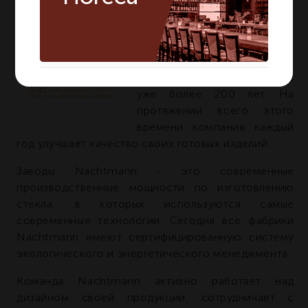
О БРЕНДЕ NACHTMANN
Компания NACHTMANN
известна на мировом рынке
уже более 200 лет. На
протяжении всего этого
времени компания каждый
год улучшает качество своих готовых изделий.
Заводы Nachtmann - это современные
производственные мощности по изготовлению
стекла, в которых используются самые
современные технологии. Сегодня все фабрики
Nachtmann имеют сертифицированную систему
экологического и энергетического менеджмента.
Команда Nachtmann активно работает над
дизайном своей продукции, сотрудничает с