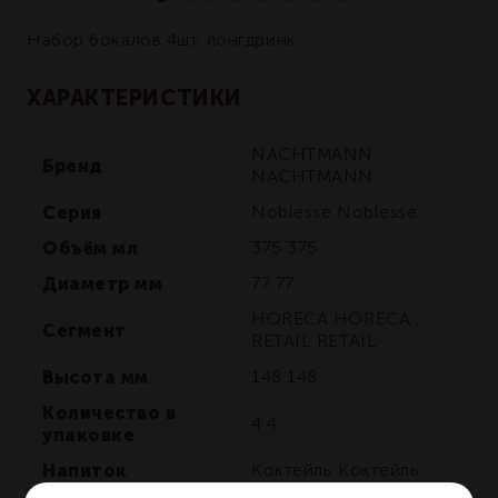
Набор бокалов 4шт. лонгдринк
ХАРАКТЕРИСТИКИ
NACHTMANN
Бренд
NACHTMANN
Серия
Noblesse
Noblesse
Объём мл
375
375
Диаметр мм
77
77
HORECA
HORECA
,
Сегмент
RETAIL
RETAIL
Высота мм
148
148
Количество в
4
4
упаковке
Напиток
Коктейль
Коктейль