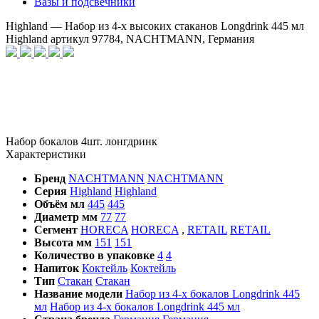
Вазы и подсвечники
Highland — Набор из 4-х высоких стаканов Longdrink 445 мл
Highland артикул 97784, NACHTMANN, Германия
Набор бокалов 4шт. лонгдринк
Характеристики
Бренд
NACHTMANN
NACHTMANN
Серия
Highland
Highland
Объём мл
445
445
Диаметр мм
77
77
Сегмент
HORECA
HORECA
,
RETAIL
RETAIL
Высота мм
151
151
Количество в упаковке
4
4
Напиток
Коктейль
Коктейль
Тип
Стакан
Стакан
Название модели
Набор из 4-х бокалов Longdrink 445
мл
Набор из 4-х бокалов Longdrink 445 мл