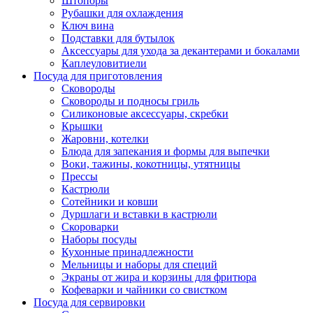
Штопоры
Рубашки для охлаждения
Ключ вина
Подставки для бутылок
Аксессуары для ухода за декантерами и бокалами
Каплеуловитиели
Посуда для приготовления
Сковороды
Сковороды и подносы гриль
Силиконовые аксессуары, скребки
Крышки
Жаровни, котелки
Блюда для запекания и формы для выпечки
Воки, тажины, кокотницы, утятницы
Прессы
Кастрюли
Сотейники и ковши
Дуршлаги и вставки в кастрюли
Скороварки
Наборы посуды
Кухонные принадлежности
Мельницы и наборы для специй
Экраны от жира и корзины для фритюра
Кофеварки и чайники со свистком
Посуда для сервировки