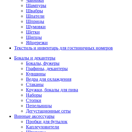
Чайники
Шампуры
Швабры
Шпатели
Шприцы
Шумовки
Щетки
Щипцы
Яйцерезки
Текстиль и инвентарь для гостиничных номеров
Бокалы и декантеры
Бокалы, фужеры
Графины, декантеры
Кувшины
Ведра для охлаждения
Стаканы
Кружки, бокалы для пива
Наборы
Стопки
Пепельницы
Дегустационные сеты
Винные аксессуары
Пробки для бутылок
Каплеуловители