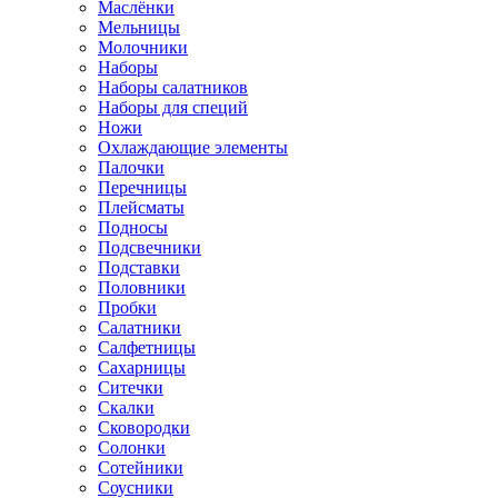
Маслёнки
Мельницы
Молочники
Наборы
Наборы салатников
Наборы для специй
Ножи
Охлаждающие элементы
Палочки
Перечницы
Плейсматы
Подносы
Подсвечники
Подставки
Половники
Пробки
Салатники
Салфетницы
Сахарницы
Ситечки
Скалки
Сковородки
Солонки
Сотейники
Соусники