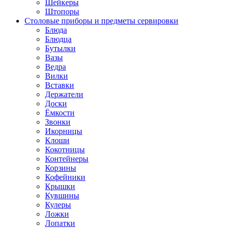
Шейкеры
Штопоры
Столовые приборы и предметы сервировки
Блюда
Блюдца
Бутылки
Вазы
Ведра
Вилки
Вставки
Держатели
Доски
Ёмкости
Звонки
Икорницы
Клоши
Кокотницы
Контейнеры
Корзины
Кофейники
Крышки
Кувшины
Кулеры
Ложки
Лопатки