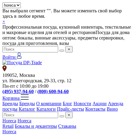
Вы выбрали сегмент "
". Вы можете изменить свой выбор
здесь в любое время.
×
Профессиональная посуда, кухонный инвентарь, текстильные
и махровые изделия для отелей и ресторанов
Посуда для дома
оптом: бокалы, винные аксессуары, предметы сервировки,
посуда для приготовления, вазы
×
Войти
109052, Москва
ул. Нижегородская, 29-33, стр. 12
Пн-пт с 10:00 до 19:00
(495) 937-94-60
/
(800) 600-94-60
Корзина
Бренды
Бренды
О компании
Блог
Новости
Акции
Аренда
посуды
Каталог
Каталоги
Прайс-листы
Контакты
Вино
×
Horeca
Horeca
Retail
Бокалы и декантеры
Стаканы
Horeca