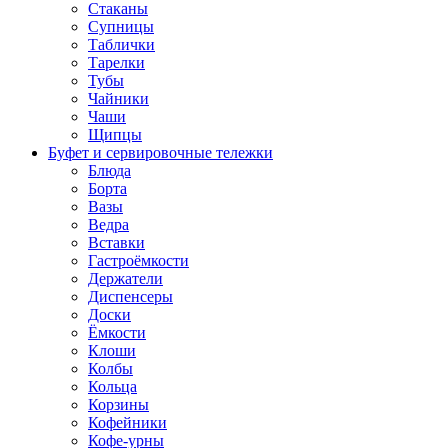
Стаканы
Супницы
Таблички
Тарелки
Тубы
Чайники
Чаши
Щипцы
Буфет и сервировочные тележки
Блюда
Борта
Вазы
Ведра
Вставки
Гастроёмкости
Держатели
Диспенсеры
Доски
Ёмкости
Клоши
Колбы
Кольца
Корзины
Кофейники
Кофе-урны