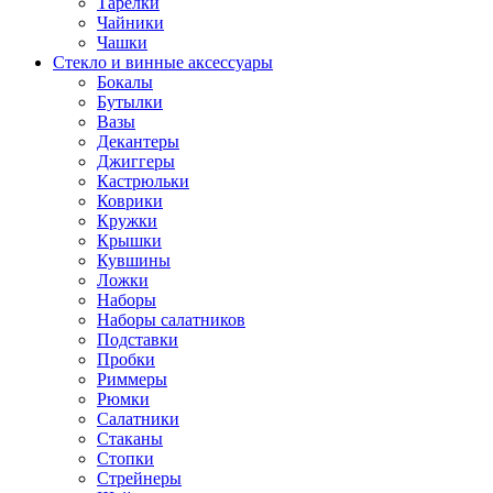
Тарелки
Чайники
Чашки
Стекло и винные аксессуары
Бокалы
Бутылки
Вазы
Декантеры
Джиггеры
Кастрюльки
Коврики
Кружки
Крышки
Кувшины
Ложки
Наборы
Наборы салатников
Подставки
Пробки
Риммеры
Рюмки
Салатники
Стаканы
Стопки
Стрейнеры