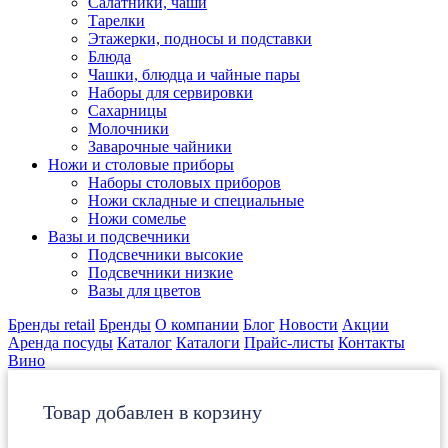
Салатники, чаши
Тарелки
Этажерки, подносы и подставки
Блюда
Чашки, блюдца и чайные пары
Наборы для сервировки
Сахарницы
Молочники
Заварочные чайники
Ножи и столовые приборы
Наборы столовых приборов
Ножи складные и специальные
Ножи сомелье
Вазы и подсвечники
Подсвечники высокие
Подсвечники низкие
Вазы для цветов
Бренды retail
Бренды
О компании
Блог
Новости
Акции
Аренда посуды
Каталог
Каталоги
Прайс-листы
Контакты
Вино
Товар добавлен в корзину