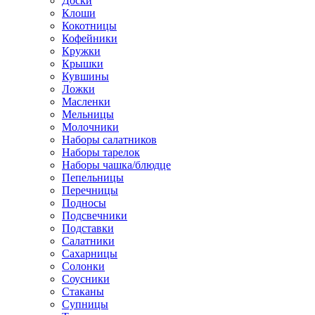
Доски
Клоши
Кокотницы
Кофейники
Кружки
Крышки
Кувшины
Ложки
Масленки
Мельницы
Молочники
Наборы салатников
Наборы тарелок
Наборы чашка/блюдце
Пепельницы
Перечницы
Подносы
Подсвечники
Подставки
Салатники
Сахарницы
Солонки
Соусники
Стаканы
Супницы