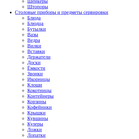
Шейкеры
Штопоры
Столовые приборы и предметы сервировки
Блюда
Блюдца
Бутылки
Вазы
Ведра
Вилки
Вставки
Держатели
Доски
Ёмкости
Звонки
Икорницы
Клоши
Кокотницы
Контейнеры
Корзины
Кофейники
Крышки
Кувшины
Кулеры
Ложки
Лопатки