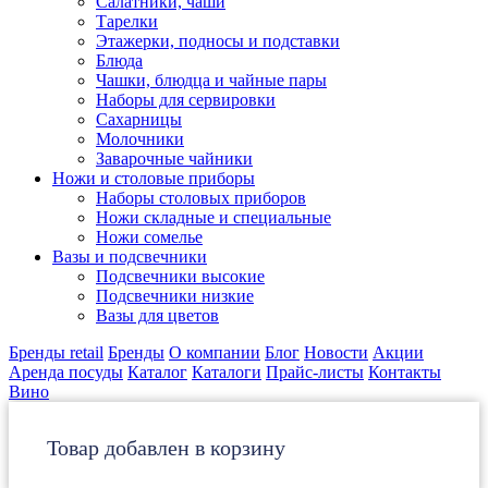
Салатники, чаши
Тарелки
Этажерки, подносы и подставки
Блюда
Чашки, блюдца и чайные пары
Наборы для сервировки
Сахарницы
Молочники
Заварочные чайники
Ножи и столовые приборы
Наборы столовых приборов
Ножи складные и специальные
Ножи сомелье
Вазы и подсвечники
Подсвечники высокие
Подсвечники низкие
Вазы для цветов
Бренды retail
Бренды
О компании
Блог
Новости
Акции
Аренда посуды
Каталог
Каталоги
Прайс-листы
Контакты
Вино
Товар добавлен в корзину