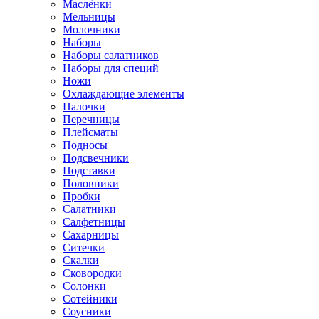
Маслёнки
Мельницы
Молочники
Наборы
Наборы салатников
Наборы для специй
Ножи
Охлаждающие элементы
Палочки
Перечницы
Плейсматы
Подносы
Подсвечники
Подставки
Половники
Пробки
Салатники
Салфетницы
Сахарницы
Ситечки
Скалки
Сковородки
Солонки
Сотейники
Соусники