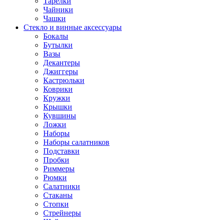
Тарелки
Чайники
Чашки
Стекло и винные аксессуары
Бокалы
Бутылки
Вазы
Декантеры
Джиггеры
Кастрюльки
Коврики
Кружки
Крышки
Кувшины
Ложки
Наборы
Наборы салатников
Подставки
Пробки
Риммеры
Рюмки
Салатники
Стаканы
Стопки
Стрейнеры