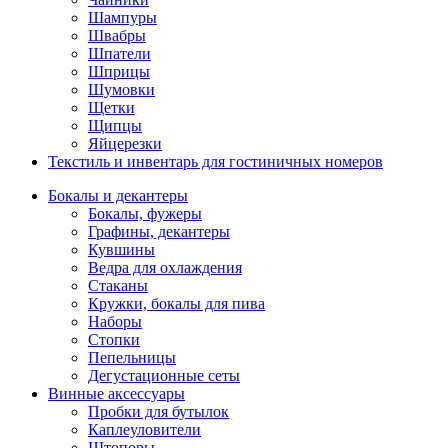
Шампуры
Швабры
Шпатели
Шприцы
Шумовки
Щетки
Щипцы
Яйцерезки
Текстиль и инвентарь для гостиничных номеров
Бокалы и декантеры
Бокалы, фужеры
Графины, декантеры
Кувшины
Ведра для охлаждения
Стаканы
Кружки, бокалы для пива
Наборы
Стопки
Пепельницы
Дегустационные сеты
Винные аксессуары
Пробки для бутылок
Каплеуловители
Штопоры