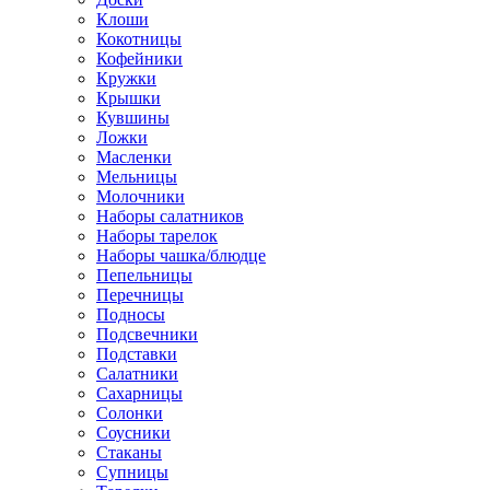
Клоши
Кокотницы
Кофейники
Кружки
Крышки
Кувшины
Ложки
Масленки
Мельницы
Молочники
Наборы салатников
Наборы тарелок
Наборы чашка/блюдце
Пепельницы
Перечницы
Подносы
Подсвечники
Подставки
Салатники
Сахарницы
Солонки
Соусники
Стаканы
Супницы