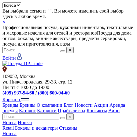
Вы выбрали сегмент "
". Вы можете изменить свой выбор
здесь в любое время.
×
Профессиональная посуда, кухонный инвентарь, текстильные
и махровые изделия для отелей и ресторанов
Посуда для дома
оптом: бокалы, винные аксессуары, предметы сервировки,
посуда для приготовления, вазы
×
Войти
109052, Москва
ул. Нижегородская, 29-33, стр. 12
Пн-пт с 10:00 до 19:00
(495) 937-94-60
/
(800) 600-94-60
Корзина
Бренды
Бренды
О компании
Блог
Новости
Акции
Аренда
посуды
Каталог
Каталоги
Прайс-листы
Контакты
Вино
×
Horeca
Horeca
Retail
Бокалы и декантеры
Стаканы
Horeca