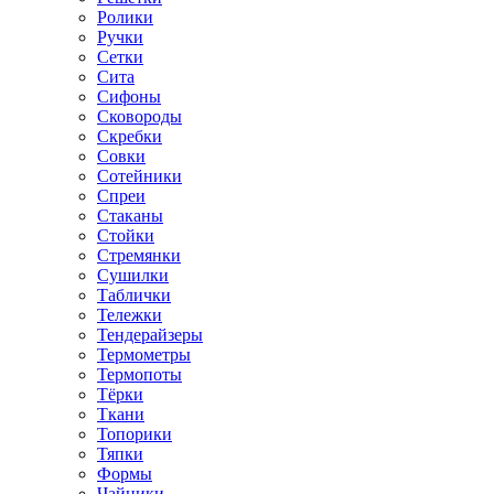
Ролики
Ручки
Сетки
Сита
Сифоны
Сковороды
Скребки
Совки
Сотейники
Спреи
Стаканы
Стойки
Стремянки
Сушилки
Таблички
Тележки
Тендерайзеры
Термометры
Термопоты
Тёрки
Ткани
Топорики
Тяпки
Формы
Чайники