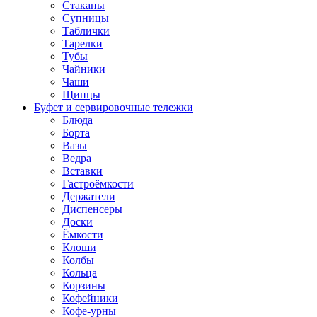
Стаканы
Супницы
Таблички
Тарелки
Тубы
Чайники
Чаши
Щипцы
Буфет и сервировочные тележки
Блюда
Борта
Вазы
Ведра
Вставки
Гастроёмкости
Держатели
Диспенсеры
Доски
Ёмкости
Клоши
Колбы
Кольца
Корзины
Кофейники
Кофе-урны