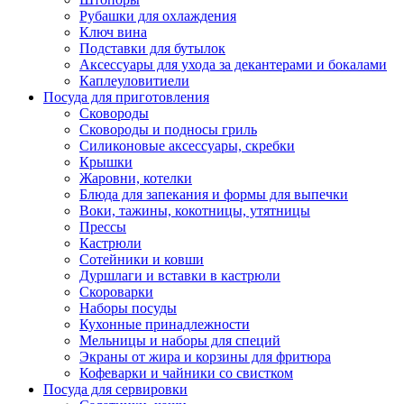
Рубашки для охлаждения
Ключ вина
Подставки для бутылок
Аксессуары для ухода за декантерами и бокалами
Каплеуловитиели
Посуда для приготовления
Сковороды
Сковороды и подносы гриль
Силиконовые аксессуары, скребки
Крышки
Жаровни, котелки
Блюда для запекания и формы для выпечки
Воки, тажины, кокотницы, утятницы
Прессы
Кастрюли
Сотейники и ковши
Дуршлаги и вставки в кастрюли
Скороварки
Наборы посуды
Кухонные принадлежности
Мельницы и наборы для специй
Экраны от жира и корзины для фритюра
Кофеварки и чайники со свистком
Посуда для сервировки