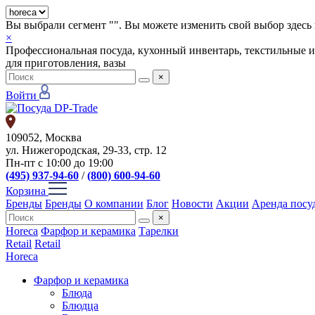
Вы выбрали сегмент "
". Вы можете изменить свой выбор здесь 
×
Профессиональная посуда, кухонный инвентарь, текстильные и
для приготовления, вазы
×
Войти
109052, Москва
ул. Нижегородская, 29-33, стр. 12
Пн-пт с 10:00 до 19:00
(495) 937-94-60
/
(800) 600-94-60
Корзина
Бренды
Бренды
О компании
Блог
Новости
Акции
Аренда посу
×
Horeca
Фарфор и керамика
Тарелки
Retail
Retail
Horeca
Фарфор и керамика
Блюда
Блюдца