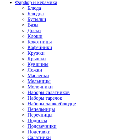
Фарфор и керамика
Блюда
Блюдца
Бутылки
Вазы
Доски
Клоши
Кокотницы
Кофейники
Кружки
Крышки
Кувшины
Ложки
Масленки
Мельницы
Молочники
Наборы салатников
Наборы тарелок
Наборы чашка/блюдце
Пепельницы
Перечницы
Подносы
Подсвечники
Подставки
Салатники