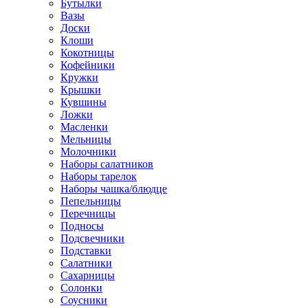
Бутылки
Вазы
Доски
Клоши
Кокотницы
Кофейники
Кружки
Крышки
Кувшины
Ложки
Масленки
Мельницы
Молочники
Наборы салатников
Наборы тарелок
Наборы чашка/блюдце
Пепельницы
Перечницы
Подносы
Подсвечники
Подставки
Салатники
Сахарницы
Солонки
Соусники