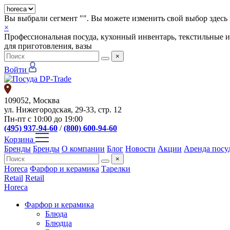
Вы выбрали сегмент "
". Вы можете изменить свой выбор здесь 
×
Профессиональная посуда, кухонный инвентарь, текстильные и
для приготовления, вазы
×
Войти
109052, Москва
ул. Нижегородская, 29-33, стр. 12
Пн-пт с 10:00 до 19:00
(495) 937-94-60
/
(800) 600-94-60
Корзина
Бренды
Бренды
О компании
Блог
Новости
Акции
Аренда посу
×
Horeca
Фарфор и керамика
Тарелки
Retail
Retail
Horeca
Фарфор и керамика
Блюда
Блюдца