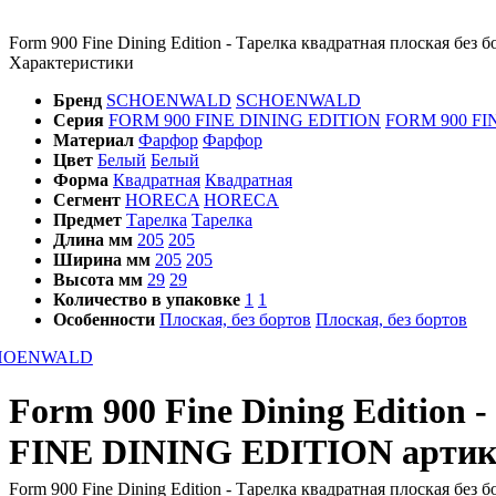
Form 900 Fine Dining Edition - Тарелка квадратная плоская без б
Характеристики
Бренд
SCHOENWALD
SCHOENWALD
Серия
FORM 900 FINE DINING EDITION
FORM 900 FI
Материал
Фарфор
Фарфор
Цвет
Белый
Белый
Форма
Квадратная
Квадратная
Сегмент
HORECA
HORECA
Предмет
Тарелка
Тарелка
Длина мм
205
205
Ширина мм
205
205
Высота мм
29
29
Количество в упаковке
1
1
Особенности
Плоская, без бортов
Плоская, без бортов
Form 900 Fine Dining Edition 
FINE DINING EDITION арти
Form 900 Fine Dining Edition - Тарелка квадратная плоская без б