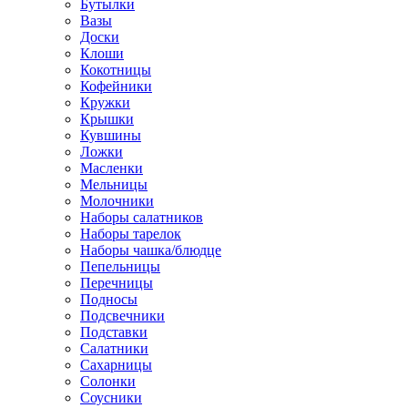
Бутылки
Вазы
Доски
Клоши
Кокотницы
Кофейники
Кружки
Крышки
Кувшины
Ложки
Масленки
Мельницы
Молочники
Наборы салатников
Наборы тарелок
Наборы чашка/блюдце
Пепельницы
Перечницы
Подносы
Подсвечники
Подставки
Салатники
Сахарницы
Солонки
Соусники