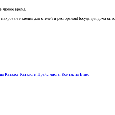
в любое время.
 махровые изделия для отелей и ресторанов
Посуда для дома опт
ды
Каталог
Каталоги
Прайс-листы
Контакты
Вино