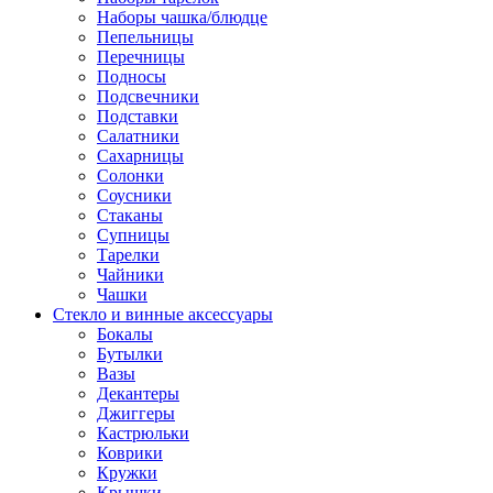
Наборы чашка/блюдце
Пепельницы
Перечницы
Подносы
Подсвечники
Подставки
Салатники
Сахарницы
Солонки
Соусники
Стаканы
Супницы
Тарелки
Чайники
Чашки
Стекло и винные аксессуары
Бокалы
Бутылки
Вазы
Декантеры
Джиггеры
Кастрюльки
Коврики
Кружки
Крышки