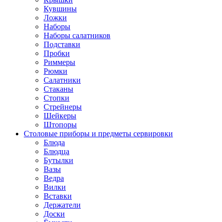
Кувшины
Ложки
Наборы
Наборы салатников
Подставки
Пробки
Риммеры
Рюмки
Салатники
Стаканы
Стопки
Стрейнеры
Шейкеры
Штопоры
Столовые приборы и предметы сервировки
Блюда
Блюдца
Бутылки
Вазы
Ведра
Вилки
Вставки
Держатели
Доски