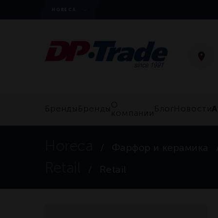
HORECA
О
А
Бренды
Бренды
Блог
Новости
компании
Horeca
Фарфор и керамика
Retail
Retail