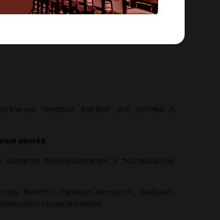
иональный твердый фарфор для отелей и
ском рынке
.
 является производителем и поставщиком
on, Marriott, Sheraton, Kempinski, Radisson,
и океанских суперлайнеров.