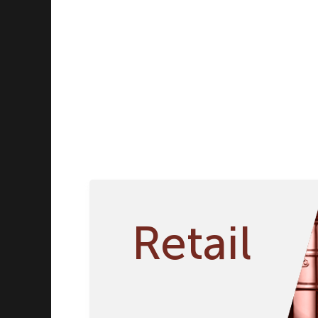
Мельницы
Молочники
Наборы салатников
Наборы тарелок
Наборы чашка/блюдце
Пепельницы
Перечницы
Подносы
Подсвечники
Подставки
Салатники
Сахарницы
Солонки
Retail
Соусники
Стаканы
Супницы
Тарелки
Чайники