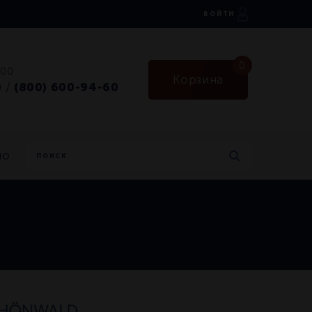
ВОЙТИ
0
:00
Корзина
0
(800) 600-94-60
/
но