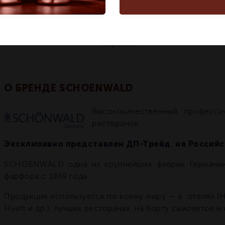
Количество в
1
1
упаковке
С бортиком
С
Особенности
бортиком
О БРЕНДЕ SCHOENWALD
Высококачественный професс
ресторанов.
Эксклюзивно представлен ДП-Трейд на Россий
SCHOENWALD одна из крупнейших фабрик Германии
фарфора с 1869 года.
Продукция используется по всему миру — в отелях (Hilt
Hyatt и др.), лучших ресторанах, на борту самолетов 