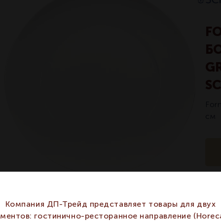
FO
Б
GR
S
For
см
Арт
Компания ДП-Трейд представляет товары для двух
гментов: гостинично-ресторанное направление (Horeca