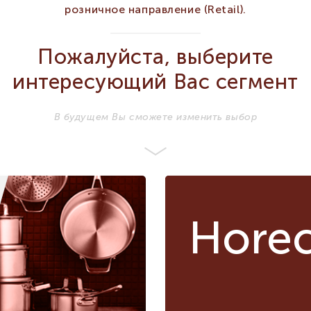
розничное направление (Retail).
Пожалуйста, выберите
ХАРАКТЕРИСТИКИ
интересующий Вас сегмент
SCHOENWALD
Бренд
SCHOENWALD
В будущем Вы сможете изменить выбор
FORM GRACE
FORM
Серия
GRACE
Материал
Фарфор
Фарфор
Цвет
Белый
Белый
Диаметр мм
250
250
Hore
Сегмент
HORECA
HORECA
Предмет
Тарелка
Тарелка
Обеденная
Вид
Обеденная