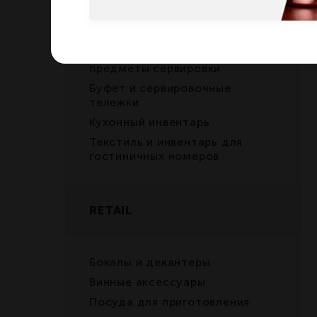
Чашки
Стекло и винные аксессуары
Столовые приборы и
предметы сервировки
Буфет и сервировочные
тележки
Кухонный инвентарь
Текстиль и инвентарь для
гостиничных номеров
RETAIL
Бокалы и декантеры
Винные аксессуары
Посуда для приготовления