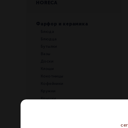
HORECA
Фарфор и керамика
Блюда
Блюдца
Бутылки
Вазы
Доски
Клоши
Кокотницы
Кофейники
Кружки
Крышки
Кувшины
Ложки
Масленки
се