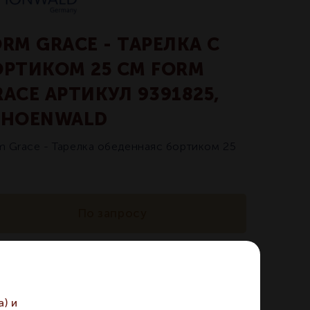
RM GRACE - ТАРЕЛКА С
ОРТИКОМ 25 СМ FORM
ACE АРТИКУЛ 9391825,
CHOENWALD
m Grace - Тарелка обеденнаяс бортиком 25
По запросу
икул:
9391825
) и