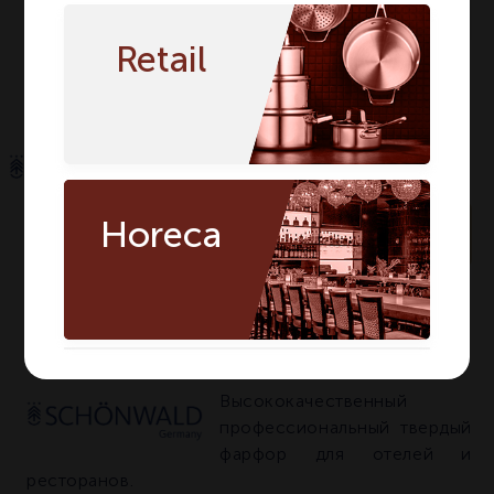
Количество в
1
1
упаковке
Retail
С бортиком
С
Особенности
бортиком
Horeca
По запросу
Артикул:
9391828
О БРЕНДЕ SCHOENWALD
Высококачественный
профессиональный твердый
фарфор для отелей и
ресторанов.