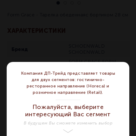
Form Grace - Тарелка обеденнаяс бортиком 28 см
ХАРАКТЕРИСТИКИ
SCHOENWALD
Бренд
SCHOENWALD
FORM GRACE
FORM
Серия
GRACE
Компания ДП-Трейд представляет товары
Материал
Фарфор
Фарфор
для двух сегментов: гостинично-
ресторанное направление (Horeca) и
Цвет
Белый
Белый
розничное направление (Retail).
Диаметр мм
280
280
Пожалуйста, выберите
Сегмент
HORECA
HORECA
интересующий Вас сегмент
Предмет
Тарелка
Тарелка
В будущем Вы сможете изменить выбор
Вид
Обеденная
Обеденная