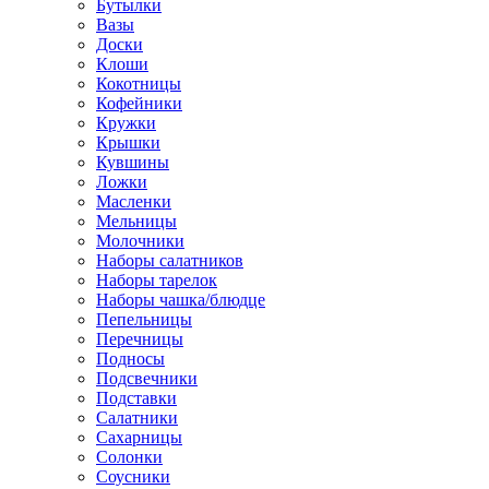
Бутылки
Вазы
Доски
Клоши
Кокотницы
Кофейники
Кружки
Крышки
Кувшины
Ложки
Масленки
Мельницы
Молочники
Наборы салатников
Наборы тарелок
Наборы чашка/блюдце
Пепельницы
Перечницы
Подносы
Подсвечники
Подставки
Салатники
Сахарницы
Солонки
Соусники