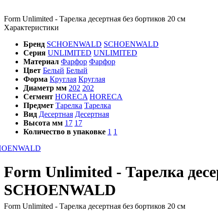
Form Unlimited - Тарелка десертная без бортиков 20 см
Характеристики
Бренд
SCHOENWALD
SCHOENWALD
Серия
UNLIMITED
UNLIMITED
Материал
Фарфор
Фарфор
Цвет
Белый
Белый
Форма
Круглая
Круглая
Диаметр мм
202
202
Сегмент
HORECA
HORECA
Предмет
Тарелка
Тарелка
Вид
Десертная
Десертная
Высота мм
17
17
Количество в упаковке
1
1
Form Unlimited - Тарелка дес
SCHOENWALD
Form Unlimited - Тарелка десертная без бортиков 20 см