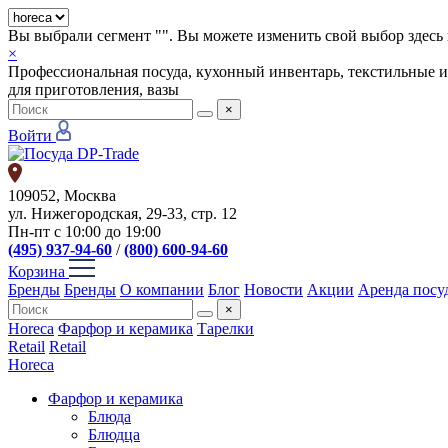
Вы выбрали сегмент "
". Вы можете изменить свой выбор здесь 
×
Профессиональная посуда, кухонный инвентарь, текстильные и
для приготовления, вазы
×
Войти
109052, Москва
ул. Нижегородская, 29-33, стр. 12
Пн-пт с 10:00 до 19:00
(495) 937-94-60
/
(800) 600-94-60
Корзина
Бренды
Бренды
О компании
Блог
Новости
Акции
Аренда посу
×
Horeca
Фарфор и керамика
Тарелки
Retail
Retail
Horeca
Фарфор и керамика
Блюда
Блюдца