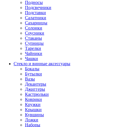
Подносы
Подсвечники
Подставки
Салатники
Сахарницы
Солонки
Соусники
Стаканы
Супницы
Тарелки
Чайники
Чашки
Стекло и винные аксессуары
Бокалы
Бутылки
Вазы
Декантеры
Джиггеры
Кастрюльки
Коврики
Кружки
Крышки
Кувшины
Ложки
Наборы