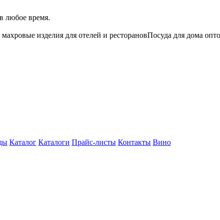
в любое время.
 махровые изделия для отелей и ресторанов
Посуда для дома опт
ды
Каталог
Каталоги
Прайс-листы
Контакты
Вино