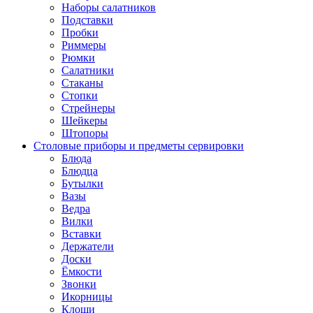
Наборы салатников
Подставки
Пробки
Риммеры
Рюмки
Салатники
Стаканы
Стопки
Стрейнеры
Шейкеры
Штопоры
Столовые приборы и предметы сервировки
Блюда
Блюдца
Бутылки
Вазы
Ведра
Вилки
Вставки
Держатели
Доски
Ёмкости
Звонки
Икорницы
Клоши