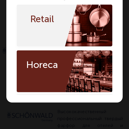
Вид
Глубокая
Глубокая
Высота мм
38
38
Retail
Количество в
1
1
упаковке
Horeca
По запросу
Артикул:
9381322
О БРЕНДЕ SCHOENWALD
Высококачественный
профессиональный твердый
фарфор для отелей и