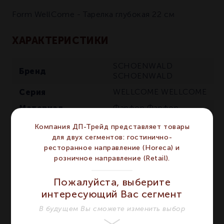
Form WellCome - Тарелка глубокая 22 см
ХАРАКТЕРИСТИКИ
SCHOENWALD
Бренд
SCHOENWALD
Серия
WELLCOME
WELLCOME
Материал
Фарфор
Фарфор
Цвет
Кремовый
Кремовый
Компания ДП-Трейд представляет товары
для двух сегментов: гостинично-
Ассиметричная
Форма
ресторанное направление (Horeca) и
Ассиметричная
розничное направление (Retail).
Объём мл
650
650
Пожалуйста, выберите
Диаметр мм
221
221
интересующий Вас сегмент
Сегмент
HORECA
HORECA
В будущем Вы сможете изменить выбор
Предмет
Тарелка
Тарелка