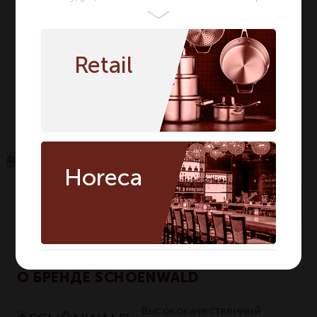
Предмет
Тарелка
Тарелка
Вид
Обеденная
Обеденная
Retail
Высота мм
19
19
Количество в
1
1
упаковке
Horeca
По запросу
Артикул:
9331223/63123
О БРЕНДЕ SCHOENWALD
Высококачественный