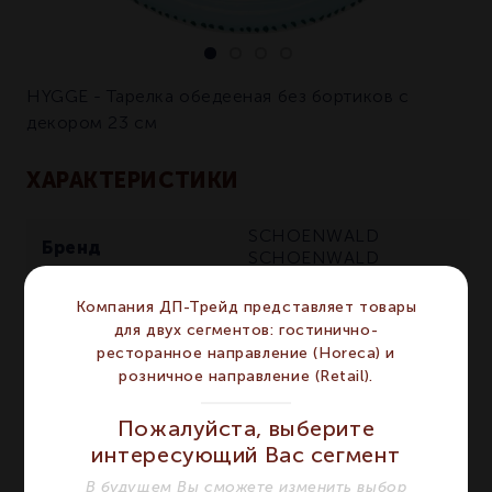
HYGGE - Тарелка обедееная без бортиков с
декором 23 см
ХАРАКТЕРИСТИКИ
SCHOENWALD
Бренд
SCHOENWALD
Серия
HYGGE
HYGGE
Компания ДП-Трейд представляет товары
Материал
Фарфор
Фарфор
для двух сегментов: гостинично-
ресторанное направление (Horeca) и
Голубой с рисунком
Цвет
розничное направление (Retail).
Голубой с рисунком
Форма
Круглая
Круглая
Пожалуйста, выберите
интересующий Вас сегмент
Диаметр мм
229
229
В будущем Вы сможете изменить выбор
Сегмент
HORECA
HORECA