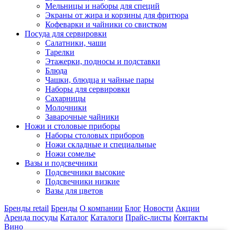
Мельницы и наборы для специй
Экраны от жира и корзины для фритюра
Кофеварки и чайники со свистком
Посуда для сервировки
Салатники, чаши
Тарелки
Этажерки, подносы и подставки
Блюда
Чашки, блюдца и чайные пары
Наборы для сервировки
Сахарницы
Молочники
Заварочные чайники
Ножи и столовые приборы
Наборы столовых приборов
Ножи складные и специальные
Ножи сомелье
Вазы и подсвечники
Подсвечники высокие
Подсвечники низкие
Вазы для цветов
Бренды retail
Бренды
О компании
Блог
Новости
Акции
Аренда посуды
Каталог
Каталоги
Прайс-листы
Контакты
Вино