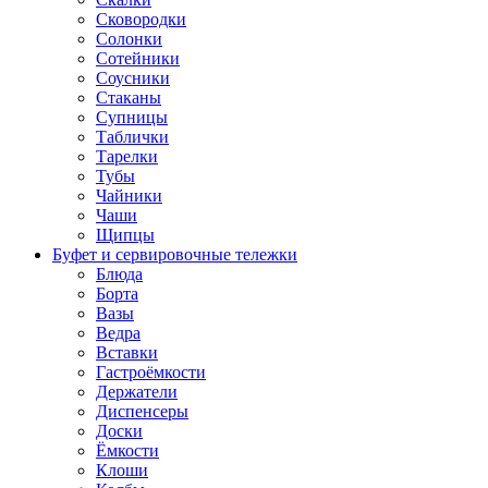
Сковородки
Солонки
Сотейники
Соусники
Стаканы
Супницы
Таблички
Тарелки
Тубы
Чайники
Чаши
Щипцы
Буфет и сервировочные тележки
Блюда
Борта
Вазы
Ведра
Вставки
Гастроёмкости
Держатели
Диспенсеры
Доски
Ёмкости
Клоши