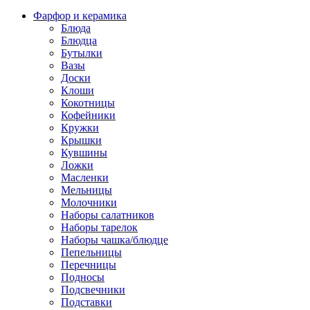
Фарфор и керамика
Блюда
Блюдца
Бутылки
Вазы
Доски
Клоши
Кокотницы
Кофейники
Кружки
Крышки
Кувшины
Ложки
Масленки
Мельницы
Молочники
Наборы салатников
Наборы тарелок
Наборы чашка/блюдце
Пепельницы
Перечницы
Подносы
Подсвечники
Подставки