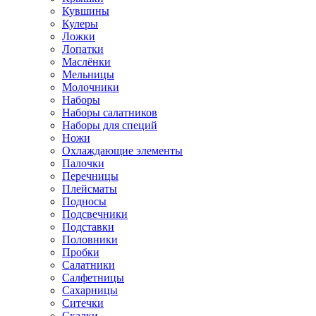
Кувшины
Кулеры
Ложки
Лопатки
Маслёнки
Мельницы
Молочники
Наборы
Наборы салатников
Наборы для специй
Ножи
Охлаждающие элементы
Палочки
Перечницы
Плейсматы
Подносы
Подсвечники
Подставки
Половники
Пробки
Салатники
Салфетницы
Сахарницы
Ситечки
Скалки