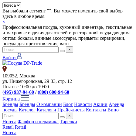
Вы выбрали сегмент "
". Вы можете изменить свой выбор
здесь в любое время.
×
Профессиональная посуда, кухонный инвентарь, текстильные
и махровые изделия для отелей и ресторанов
Посуда для дома
оптом: бокалы, винные аксессуары, предметы сервировки,
посуда для приготовления, вазы
×
Войти
109052, Москва
ул. Нижегородская, 29-33, стр. 12
Пн-пт с 10:00 до 19:00
(495) 937-94-60
/
(800) 600-94-60
Корзина
Бренды
Бренды
О компании
Блог
Новости
Акции
Аренда
посуды
Каталог
Каталоги
Прайс-листы
Контакты
Вино
×
Horeca
Фарфор и керамика
Тарелки
Retail
Retail
Horeca