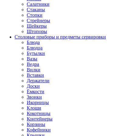
Салатники
Стаканы
Стопки
Стрейнеры
Шейкеры
Штопоры
Столовые приборы и предметы сервировки
Блюда
Блюдца
Бутылки
Вазы
Ведра
Вилки
Вставки
Держатели
Доски
Ёмкости
Звонки
Икорницы
Клоши
Кокотницы
Контейнеры
Корзины
Кофейники
Крышки