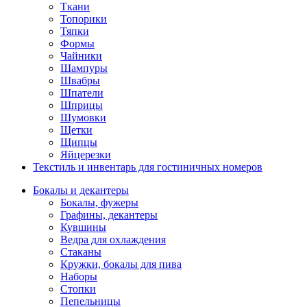
Ткани
Топорики
Тяпки
Формы
Чайники
Шампуры
Швабры
Шпатели
Шприцы
Шумовки
Щетки
Щипцы
Яйцерезки
Текстиль и инвентарь для гостиничных номеров
Бокалы и декантеры
Бокалы, фужеры
Графины, декантеры
Кувшины
Ведра для охлаждения
Стаканы
Кружки, бокалы для пива
Наборы
Стопки
Пепельницы