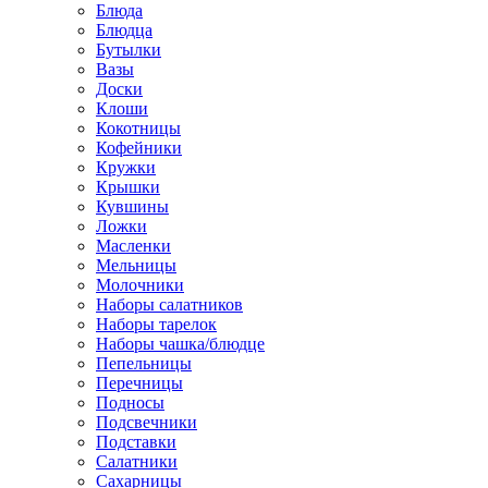
Блюда
Блюдца
Бутылки
Вазы
Доски
Клоши
Кокотницы
Кофейники
Кружки
Крышки
Кувшины
Ложки
Масленки
Мельницы
Молочники
Наборы салатников
Наборы тарелок
Наборы чашка/блюдце
Пепельницы
Перечницы
Подносы
Подсвечники
Подставки
Салатники
Сахарницы