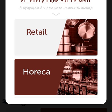
интересующий Вас сегмент
ХАРАКТЕРИСТИКИ
В будущем Вы сможете изменить выбор
Бренд
TOGNANA
TOGNANA
Серия
MINIPARTY
MINIPARTY
Retail
Материал
Фарфор
Фарфор
Цвет
Белый
Белый
Форма
Квадратная
Квадратная
Диаметр мм
16
16
Сегмент
HORECA
HORECA
Horeca
Предмет
Тарелка
Тарелка
Количество в
1
1
упаковке