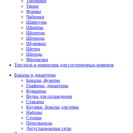
Топорики
Тяпки
Формы
Чайники
Шампуры
Швабры
Шпатели
Шприцы
Шумовки
Щетки
Щипцы
Яйцерезки
Текстиль и инвентарь для гостиничных номеров
Бокалы и декантеры
Бокалы, фужеры
Графины, декантеры
Кувшины
Ведра для охлаждения
Стаканы
Кружки, бокалы для пива
Наборы
Стопки
Пепельницы
Дегустационные сеты