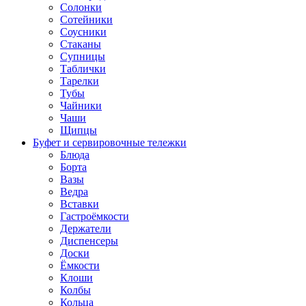
Солонки
Сотейники
Соусники
Стаканы
Супницы
Таблички
Тарелки
Тубы
Чайники
Чаши
Щипцы
Буфет и сервировочные тележки
Блюда
Борта
Вазы
Ведра
Вставки
Гастроёмкости
Держатели
Диспенсеры
Доски
Ёмкости
Клоши
Колбы
Кольца