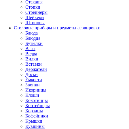
Стаканы
Стопки
Стрейнеры
Шейкеры
Штопоры
Столовые приборы и предметы сервировки
Блюда
Блюдца
Бутылки
Вазы
Ведра
Вилки
Вставки
Держатели
Доски
Ёмкости
Звонки
Икорницы
Клоши
Кокотницы
Контейнеры
Корзины
Кофейники
Крышки
Кувшины