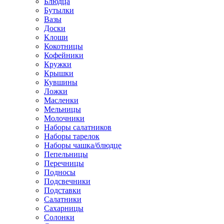
Блюдца
Бутылки
Вазы
Доски
Клоши
Кокотницы
Кофейники
Кружки
Крышки
Кувшины
Ложки
Масленки
Мельницы
Молочники
Наборы салатников
Наборы тарелок
Наборы чашка/блюдце
Пепельницы
Перечницы
Подносы
Подсвечники
Подставки
Салатники
Сахарницы
Солонки