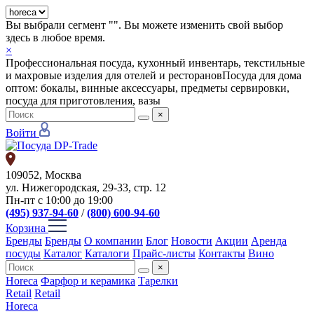
Вы выбрали сегмент "
". Вы можете изменить свой выбор
здесь в любое время.
×
Профессиональная посуда, кухонный инвентарь, текстильные
и махровые изделия для отелей и ресторанов
Посуда для дома
оптом: бокалы, винные аксессуары, предметы сервировки,
посуда для приготовления, вазы
×
Войти
109052, Москва
ул. Нижегородская, 29-33, стр. 12
Пн-пт с 10:00 до 19:00
(495) 937-94-60
/
(800) 600-94-60
Корзина
Бренды
Бренды
О компании
Блог
Новости
Акции
Аренда
посуды
Каталог
Каталоги
Прайс-листы
Контакты
Вино
×
Horeca
Фарфор и керамика
Тарелки
Retail
Retail
Horeca