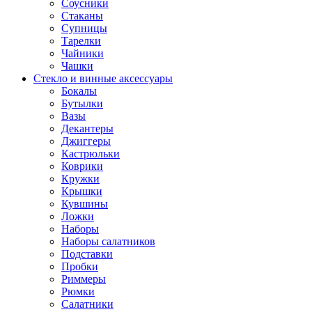
Соусники
Стаканы
Супницы
Тарелки
Чайники
Чашки
Стекло и винные аксессуары
Бокалы
Бутылки
Вазы
Декантеры
Джиггеры
Кастрюльки
Коврики
Кружки
Крышки
Кувшины
Ложки
Наборы
Наборы салатников
Подставки
Пробки
Риммеры
Рюмки
Салатники