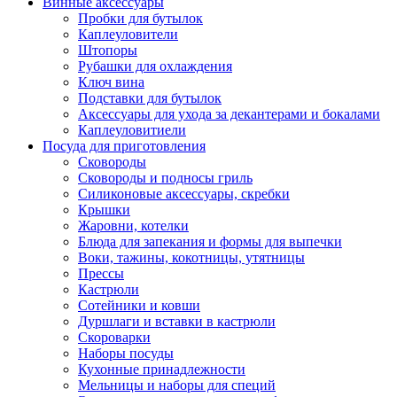
Винные аксессуары
Пробки для бутылок
Каплеуловители
Штопоры
Рубашки для охлаждения
Ключ вина
Подставки для бутылок
Аксессуары для ухода за декантерами и бокалами
Каплеуловитиели
Посуда для приготовления
Сковороды
Сковороды и подносы гриль
Силиконовые аксессуары, скребки
Крышки
Жаровни, котелки
Блюда для запекания и формы для выпечки
Воки, тажины, кокотницы, утятницы
Прессы
Кастрюли
Сотейники и ковши
Дуршлаги и вставки в кастрюли
Скороварки
Наборы посуды
Кухонные принадлежности
Мельницы и наборы для специй