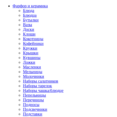
Фарфор и керамика
Блюда
Блюдца
Бутылки
Вазы
Доски
Клоши
Кокотницы
Кофейники
Кружки
Крышки
Кувшины
Ложки
Масленки
Мельницы
Молочники
Наборы салатников
Наборы тарелок
Наборы чашка/блюдце
Пепельницы
Перечницы
Подносы
Подсвечники
Подставки