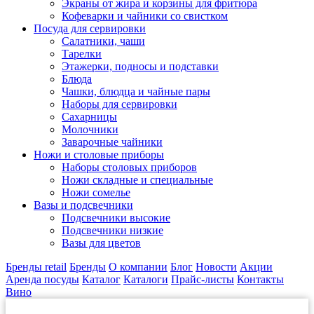
Экраны от жира и корзины для фритюра
Кофеварки и чайники со свистком
Посуда для сервировки
Салатники, чаши
Тарелки
Этажерки, подносы и подставки
Блюда
Чашки, блюдца и чайные пары
Наборы для сервировки
Сахарницы
Молочники
Заварочные чайники
Ножи и столовые приборы
Наборы столовых приборов
Ножи складные и специальные
Ножи сомелье
Вазы и подсвечники
Подсвечники высокие
Подсвечники низкие
Вазы для цветов
Бренды retail
Бренды
О компании
Блог
Новости
Акции
Аренда посуды
Каталог
Каталоги
Прайс-листы
Контакты
Вино