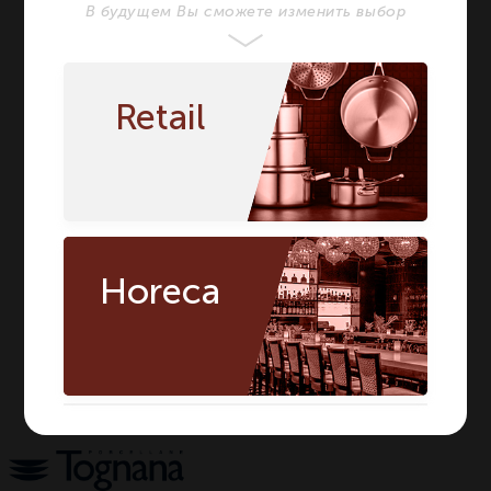
В будущем Вы сможете изменить выбор
ХАРАКТЕРИСТИКИ
Бренд
TOGNANA
TOGNANA
Retail
Серия
OPERA
OPERA
Материал
Фарфор
Фарфор
Цвет
Белый
Белый
Объём мл
235
235
Сегмент
HORECA
HORECA
Horeca
Предмет
Чашка
Чашка
Вид
Чайная
Чайная
Количество в
1
1
упаковке