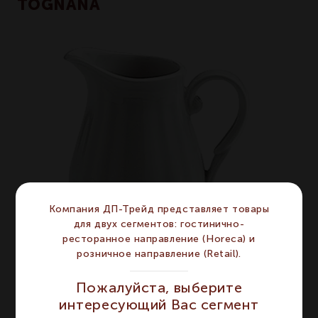
TOGNANA
Компания ДП-Трейд представляет товары
для двух сегментов: гостинично-
ресторанное направление (Horeca) и
розничное направление (Retail).
Пожалуйста, выберите
OPERA - Чашка с блюдцем чайная 235 мл
интересующий Вас сегмент