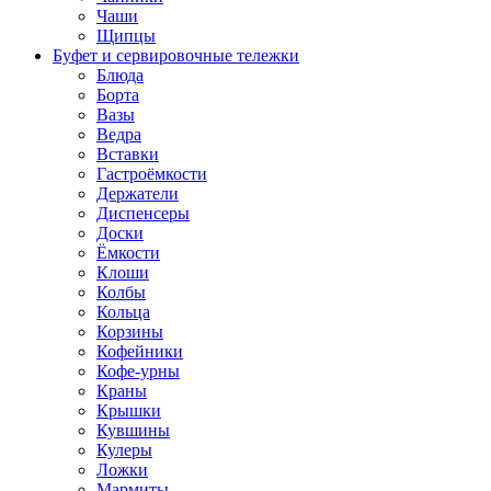
Чаши
Щипцы
Буфет и сервировочные тележки
Блюда
Борта
Вазы
Ведра
Вставки
Гастроёмкости
Держатели
Диспенсеры
Доски
Ёмкости
Клоши
Колбы
Кольца
Корзины
Кофейники
Кофе-урны
Краны
Крышки
Кувшины
Кулеры
Ложки
Мармиты