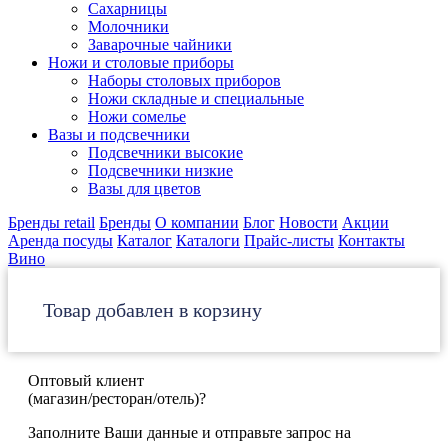
Сахарницы
Молочники
Заварочные чайники
Ножи и столовые приборы
Наборы столовых приборов
Ножи складные и специальные
Ножи сомелье
Вазы и подсвечники
Подсвечники высокие
Подсвечники низкие
Вазы для цветов
Бренды retail
Бренды
О компании
Блог
Новости
Акции
Аренда посуды
Каталог
Каталоги
Прайс-листы
Контакты
Вино
Товар добавлен в корзину
Оптовый клиент
(магазин/ресторан/отель)?
Заполните Ваши данные и отправьте запрос на