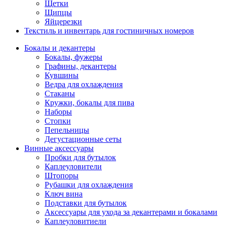
Щетки
Щипцы
Яйцерезки
Текстиль и инвентарь для гостиничных номеров
Бокалы и декантеры
Бокалы, фужеры
Графины, декантеры
Кувшины
Ведра для охлаждения
Стаканы
Кружки, бокалы для пива
Наборы
Стопки
Пепельницы
Дегустационные сеты
Винные аксессуары
Пробки для бутылок
Каплеуловители
Штопоры
Рубашки для охлаждения
Ключ вина
Подставки для бутылок
Аксессуары для ухода за декантерами и бокалами
Каплеуловитиели