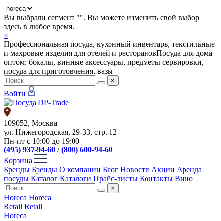
Вы выбрали сегмент "
". Вы можете изменить свой выбор
здесь в любое время.
×
Профессиональная посуда, кухонный инвентарь, текстильные
и махровые изделия для отелей и ресторанов
Посуда для дома
оптом: бокалы, винные аксессуары, предметы сервировки,
посуда для приготовления, вазы
×
Войти
109052, Москва
ул. Нижегородская, 29-33, стр. 12
Пн-пт с 10:00 до 19:00
(495) 937-94-60
/
(800) 600-94-60
Корзина
Бренды
Бренды
О компании
Блог
Новости
Акции
Аренда
посуды
Каталог
Каталоги
Прайс-листы
Контакты
Вино
×
Horeca
Horeca
Retail
Retail
Horeca