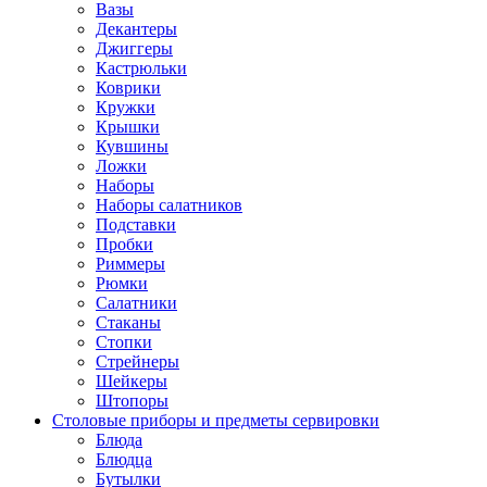
Вазы
Декантеры
Джиггеры
Кастрюльки
Коврики
Кружки
Крышки
Кувшины
Ложки
Наборы
Наборы салатников
Подставки
Пробки
Риммеры
Рюмки
Салатники
Стаканы
Стопки
Стрейнеры
Шейкеры
Штопоры
Столовые приборы и предметы сервировки
Блюда
Блюдца
Бутылки