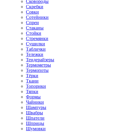
Сковороды
Скребки
Совки
Сотейники
Спреи
Стаканы
Стойки
Стремянки
Сушилки
Таблички
Тележки
Тендерайзеры
Термометры
Термопоты
Тёрки
Ткани
Топорики
Тяпки
Формы
Чайники
Шампуры
Швабры
Шпатели
Шприцы
Шумовки