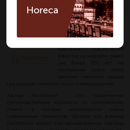
много
На складе:
Horeca
Артикул:
80501
О БРЕНДЕ NACHTMANN
Компания NACHTMANN
известна на мировом рынке
уже более 200 лет. На
протяжении всего этого
времени компания каждый
год улучшает качество своих готовых изделий.
Заводы Nachtmann - это современные
производственные мощности по изготовлению
стекла, в которых используются самые
современные технологии. Сегодня все фабрики
Nachtmann имеют сертифицированную систему