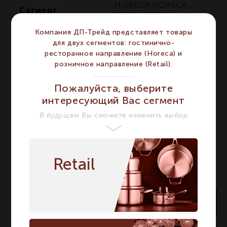
HORECA
HORECA
,
Сегмент
RETAIL
RETAIL
Высота мм
240
240
Компания ДП-Трейд представляет товары
для двух сегментов: гостинично-
Количество в
1
1
ресторанное направление (Horeca) и
упаковке
розничное направление (Retail).
Тип
Ваза
Ваза
Пожалуйста, выберите
Название модели
Ваза 24 см
Ваза 24 см
интересующий Вас сегмент
Страна бренда
Германия
Германия
В будущем Вы сможете изменить выбор
Retail
В корзину