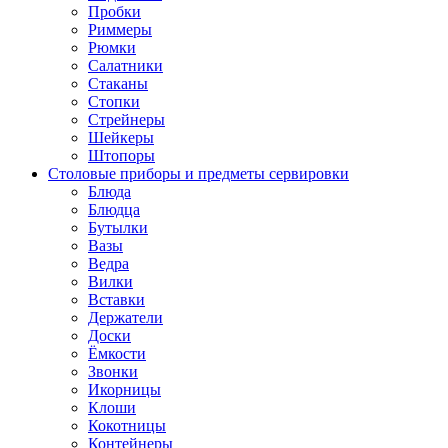
Пробки
Риммеры
Рюмки
Салатники
Стаканы
Стопки
Стрейнеры
Шейкеры
Штопоры
Столовые приборы и предметы сервировки
Блюда
Блюдца
Бутылки
Вазы
Ведра
Вилки
Вставки
Держатели
Доски
Ёмкости
Звонки
Икорницы
Клоши
Кокотницы
Контейнеры