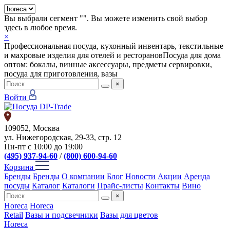
Вы выбрали сегмент "
". Вы можете изменить свой выбор
здесь в любое время.
×
Профессиональная посуда, кухонный инвентарь, текстильные
и махровые изделия для отелей и ресторанов
Посуда для дома
оптом: бокалы, винные аксессуары, предметы сервировки,
посуда для приготовления, вазы
×
Войти
109052, Москва
ул. Нижегородская, 29-33, стр. 12
Пн-пт с 10:00 до 19:00
(495) 937-94-60
/
(800) 600-94-60
Корзина
Бренды
Бренды
О компании
Блог
Новости
Акции
Аренда
посуды
Каталог
Каталоги
Прайс-листы
Контакты
Вино
×
Horeca
Horeca
Retail
Вазы и подсвечники
Вазы для цветов
Horeca