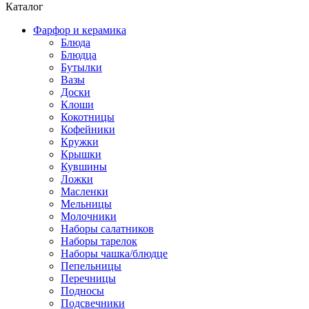
Каталог
Фарфор и керамика
Блюда
Блюдца
Бутылки
Вазы
Доски
Клоши
Кокотницы
Кофейники
Кружки
Крышки
Кувшины
Ложки
Масленки
Мельницы
Молочники
Наборы салатников
Наборы тарелок
Наборы чашка/блюдце
Пепельницы
Перечницы
Подносы
Подсвечники