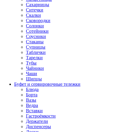
Сахарницы
Ситечки
Скалки
Сковородки
Солонки
Сотейники
Соусники
Стаканы
Супницы
Таблички
Тарелки
Тубы
Чайники
Чаши
Щипцы
Буфет и сервировочные тележки
Блюда
Борта
Вазы
Ведра
Вставки
Гастроёмкости
Держатели
Диспенсеры
Доски