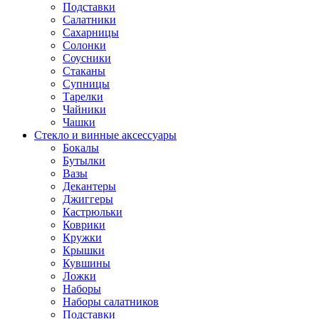
Подставки
Салатники
Сахарницы
Солонки
Соусники
Стаканы
Супницы
Тарелки
Чайники
Чашки
Стекло и винные аксессуары
Бокалы
Бутылки
Вазы
Декантеры
Джиггеры
Кастрюльки
Коврики
Кружки
Крышки
Кувшины
Ложки
Наборы
Наборы салатников
Подставки