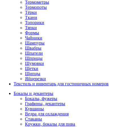
Термометры
Термопоты
Тёрки
Ткани
Топорики
Тяпки
Формы
Чайники
Шампуры
Швабры
Шпатели
Шприцы
Шумовки
Щетки
Щипцы
Яйцерезки
Текстиль и инвентарь для гостиничных номеров
Бокалы и декантеры
Бокалы, фужеры
Графины, декантеры
Кувшины
Ведра для охлаждения
Стаканы
Кружки, бокалы для пива