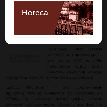
Horeca
много
На складе:
Артикул:
83736
О БРЕНДЕ NACHTMANN
Компания NACHTMANN
известна на мировом рынке
уже более 200 лет. На
протяжении всего этого
времени компания каждый
год улучшает качество своих готовых изделий.
Заводы Nachtmann - это современные
производственные мощности по изготовлению
стекла, в которых используются самые
современные технологии. Сегодня все фабрики