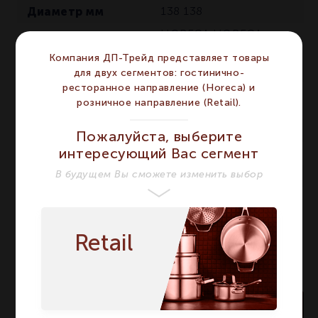
Диаметр мм
138
138
HORECA
HORECA
,
Сегмент
RETAIL
RETAIL
Компания ДП-Трейд представляет товары
Высота мм
250
250
для двух сегментов: гостинично-
ресторанное направление (Horeca) и
Количество в
1
1
розничное направление (Retail).
упаковке
Тип
Ваза
Ваза
Пожалуйста, выберите
интересующий Вас сегмент
Название модели
Ваза 25 см
Ваза 25 см
В будущем Вы сможете изменить выбор
Страна бренда
Германия
Германия
Retail
В корзину