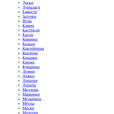
Доски
Дуршлаги
Ёмкости
Заточки
Иглы
Камни
Кастрюли
Кисти
Коврики
Кольца
Контейнеры
Корзины
Крышки
Крюки
Кувшины
Лезвия
Ложки
Лопатки
Лопаты
Мадлеры
Машинки
Мельницы
Мётлы
Миски
Молотки