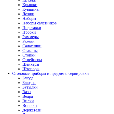
Кружки
Крышки
Кувшины
Ложки
Наборы
Наборы салатников
Подставки
Пробки
Риммеры
Рюмки
Салатники
Стаканы
Стопки
Стрейнеры
Шейкеры
Штопоры
Столовые приборы и предметы сервировки
Блюда
Блюдца
Бутылки
Вазы
Ведра
Вилки
Вставки
Держатели