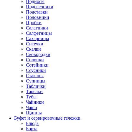
Подносы
Подсвечники
Подставки
Половники
Пробки
Салатники
Салфетницы
Сахарницы
Ситечки
Скалки
Сковородки
Солонки
Сотейники
Соусники
Стаканы
Супницы
Таблички
Тарелки
Тубы
Чайники
Чаши
Щипцы
Буфет и сервировочные тележки
Блюда
Борта