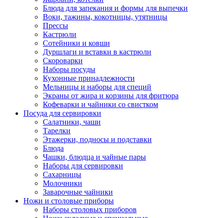
Блюда для запекания и формы для выпечки
Воки, тажины, кокотницы, утятницы
Прессы
Кастрюли
Сотейники и ковши
Дуршлаги и вставки в кастрюли
Скороварки
Наборы посуды
Кухонные принадлежности
Мельницы и наборы для специй
Экраны от жира и корзины для фритюра
Кофеварки и чайники со свистком
Посуда для сервировки
Салатники, чаши
Тарелки
Этажерки, подносы и подставки
Блюда
Чашки, блюдца и чайные пары
Наборы для сервировки
Сахарницы
Молочники
Заварочные чайники
Ножи и столовые приборы
Наборы столовых приборов