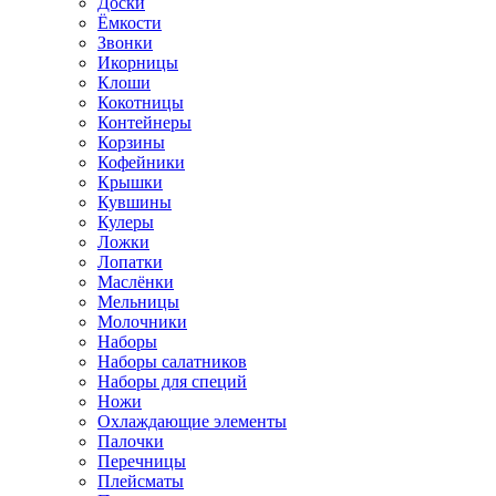
Доски
Ёмкости
Звонки
Икорницы
Клоши
Кокотницы
Контейнеры
Корзины
Кофейники
Крышки
Кувшины
Кулеры
Ложки
Лопатки
Маслёнки
Мельницы
Молочники
Наборы
Наборы салатников
Наборы для специй
Ножи
Охлаждающие элементы
Палочки
Перечницы
Плейсматы