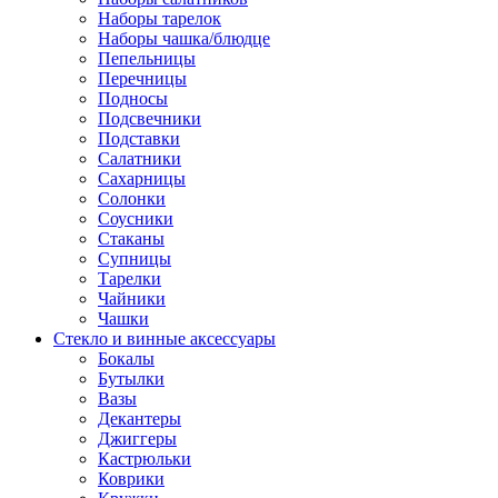
Наборы тарелок
Наборы чашка/блюдце
Пепельницы
Перечницы
Подносы
Подсвечники
Подставки
Салатники
Сахарницы
Солонки
Соусники
Стаканы
Супницы
Тарелки
Чайники
Чашки
Стекло и винные аксессуары
Бокалы
Бутылки
Вазы
Декантеры
Джиггеры
Кастрюльки
Коврики