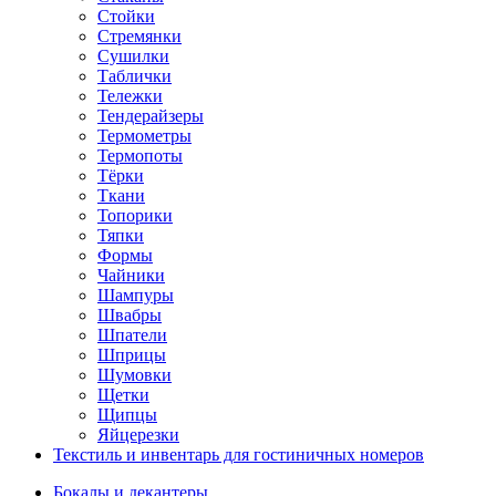
Стойки
Стремянки
Сушилки
Таблички
Тележки
Тендерайзеры
Термометры
Термопоты
Тёрки
Ткани
Топорики
Тяпки
Формы
Чайники
Шампуры
Швабры
Шпатели
Шприцы
Шумовки
Щетки
Щипцы
Яйцерезки
Текстиль и инвентарь для гостиничных номеров
Бокалы и декантеры