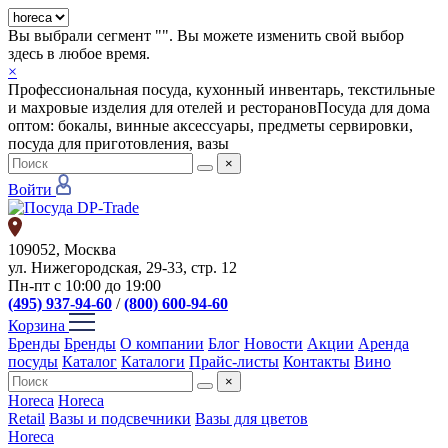
Вы выбрали сегмент "
". Вы можете изменить свой выбор
здесь в любое время.
×
Профессиональная посуда, кухонный инвентарь, текстильные
и махровые изделия для отелей и ресторанов
Посуда для дома
оптом: бокалы, винные аксессуары, предметы сервировки,
посуда для приготовления, вазы
×
Войти
109052, Москва
ул. Нижегородская, 29-33, стр. 12
Пн-пт с 10:00 до 19:00
(495) 937-94-60
/
(800) 600-94-60
Корзина
Бренды
Бренды
О компании
Блог
Новости
Акции
Аренда
посуды
Каталог
Каталоги
Прайс-листы
Контакты
Вино
×
Horeca
Horeca
Retail
Вазы и подсвечники
Вазы для цветов
Horeca