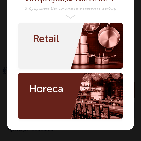
В будущем Вы сможете изменить выбор
Длина мм
86
86
Ширина мм
55
55
Высота мм
102
102
Retail
Количество в
1
1
упаковке
Horeca
В корзину
мало
На складе:
Артикул:
9198110