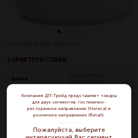
Form 1398 Avanti - Ваза 10 см
ХАРАКТЕРИСТИКИ
SCHOENWALD
Бренд
SCHOENWALD
AVANTI GUSTO
AVANTI
Серия
Компания ДП-Трейд представляет товары
GUSTO
для двух сегментов: гостинично-
Материал
Фарфор
Фарфор
ресторанное направление (Horeca) и
розничное направление (Retail).
Цвет
Белый
Белый
Сегмент
HORECA
HORECA
Пожалуйста, выберите
интересующий Вас сегмент
Предмет
Ваза
Ваза