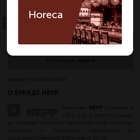
Horeca
В корзину
много
На складе:
Артикул:
01.0050.1060
О БРЕНДЕ HEPP
HEPP
Компания
основана в
1863 году и является одним
из ведущих мировых производителей столовых
приборов и предметов сервировки из
высококачественной стали марки 18/10.