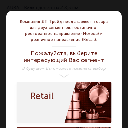
AURA - Вилка десертная18,3 см
ХАРАКТЕРИСТИКИ
Компания ДП-Трейд представляет товары
для двух сегментов: гостинично-
ресторанное направление (Horeca) и
Бренд
HEPP
HEPP
розничное направление (Retail).
Серия
AURA
AURA
Пожалуйста, выберите
Нержавеющая сталь
интересующий Вас сегмент
Материал
18/10
Нержавеющая
сталь 18/10
В будущем Вы сможете изменить выбор
Цвет
Стальной
Стальной
Сегмент
HORECA
HORECA
Retail
Предмет
Вилка
Вилка
Вид
Десертная
Десертная
Длина мм
183
183
Количество в
1
1
упаковке