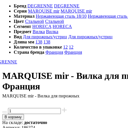
Бренд
DEGRENNE
DEGRENNE
Серия
MARQUISE mir
MARQUISE mir
Материал
Нержавеющая сталь 18/10
Нержавеющая сталь 
Цвет
Стальной
Стальной
Сегмент
HORECA
HORECA
Предмет
Вилка
Вилка
Вид
Для пирожных/устриц
Для пирожных/устриц
Длина мм
138
138
Количество в упаковке
12
12
Страна бренда
Франция
Франция
MARQUISE mir - Вилка для 
Франция
MARQUISE mir - Вилка для пирожных
В корзину
На складе:
достаточно
Артикул:
186274