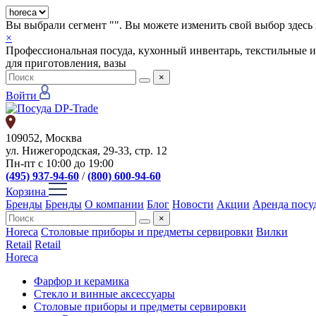
Вы выбрали сегмент "
". Вы можете изменить свой выбор здесь 
×
Профессиональная посуда, кухонный инвентарь, текстильные и
для приготовления, вазы
×
Войти
109052, Москва
ул. Нижегородская, 29-33, стр. 12
Пн-пт с 10:00 до 19:00
(495) 937-94-60
/
(800) 600-94-60
Корзина
Бренды
Бренды
О компании
Блог
Новости
Акции
Аренда посу
×
Horeca
Столовые приборы и предметы сервировки
Вилки
Retail
Retail
Horeca
Фарфор и керамика
Стекло и винные аксессуары
Столовые приборы и предметы сервировки