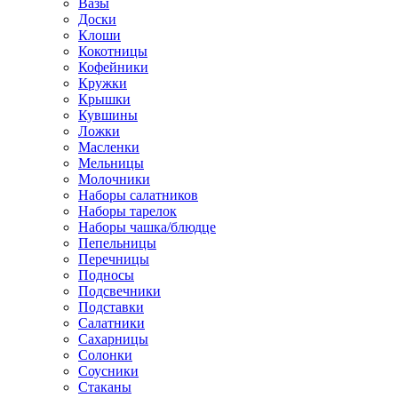
Вазы
Доски
Клоши
Кокотницы
Кофейники
Кружки
Крышки
Кувшины
Ложки
Масленки
Мельницы
Молочники
Наборы салатников
Наборы тарелок
Наборы чашка/блюдце
Пепельницы
Перечницы
Подносы
Подсвечники
Подставки
Салатники
Сахарницы
Солонки
Соусники
Стаканы