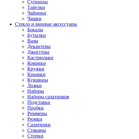
Супницы
Тарелки
Чайники
Чашки
Стекло и винные аксессуары
Бокалы
Бутылки
Вазы
Декантеры
Джиггеры
Кастрюльки
Коврики
Кружки
Крышки
Кувшины
Ложки
Наборы
Наборы салатников
Подставки
Пробки
Риммеры
Рюмки
Салатники
Стаканы
Стопки