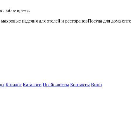
в любое время.
 махровые изделия для отелей и ресторанов
Посуда для дома опт
ды
Каталог
Каталоги
Прайс-листы
Контакты
Вино