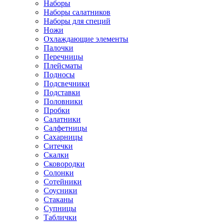
Наборы
Наборы салатников
Наборы для специй
Ножи
Охлаждающие элементы
Палочки
Перечницы
Плейсматы
Подносы
Подсвечники
Подставки
Половники
Пробки
Салатники
Салфетницы
Сахарницы
Ситечки
Скалки
Сковородки
Солонки
Сотейники
Соусники
Стаканы
Супницы
Таблички