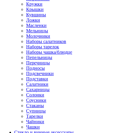
Кружки
Крышки
Кувшины
Ложки
Масленки
Мельницы
Молочники
Наборы салатников
Наборы тарелок
Наборы чашка/блюдце
Пепельницы
Перечницы
Подносы
Подсвечники
Подставки
Салатники
Сахарницы
Солонки
Соусники
Стаканы
Супницы
Тарелки
Чайники
Чашки
Стекло и винные аксессуары