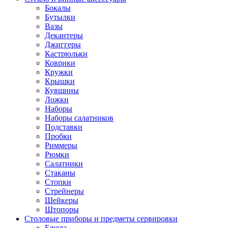
Бокалы
Бутылки
Вазы
Декантеры
Джиггеры
Кастрюльки
Коврики
Кружки
Крышки
Кувшины
Ложки
Наборы
Наборы салатников
Подставки
Пробки
Риммеры
Рюмки
Салатники
Стаканы
Стопки
Стрейнеры
Шейкеры
Штопоры
Столовые приборы и предметы сервировки
Блюда