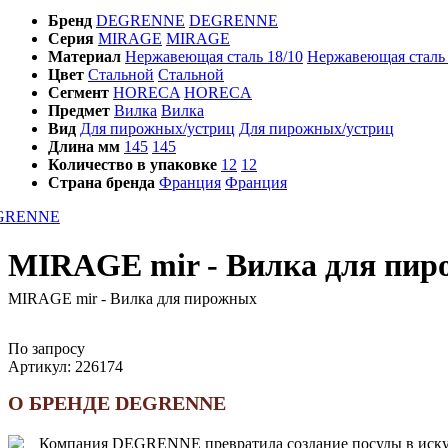
Бренд
DEGRENNE
DEGRENNE
Серия
MIRAGE
MIRAGE
Материал
Нержавеющая сталь 18/10
Нержавеющая сталь 
Цвет
Стальной
Стальной
Сегмент
HORECA
HORECA
Предмет
Вилка
Вилка
Вид
Для пирожных/устриц
Для пирожных/устриц
Длина мм
145
145
Количество в упаковке
12
12
Страна бренда
Франция
Франция
MIRAGE mir - Вилка для пи
MIRAGE mir - Вилка для пирожных
По запросу
Артикул:
226174
О БРЕНДЕ DEGRENNE
Компания DEGRENNE превратила создание посуды в искусст