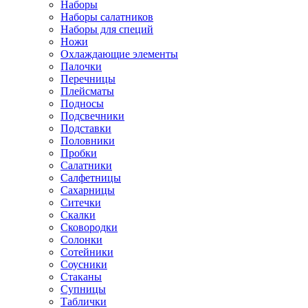
Наборы
Наборы салатников
Наборы для специй
Ножи
Охлаждающие элементы
Палочки
Перечницы
Плейсматы
Подносы
Подсвечники
Подставки
Половники
Пробки
Салатники
Салфетницы
Сахарницы
Ситечки
Скалки
Сковородки
Солонки
Сотейники
Соусники
Стаканы
Супницы
Таблички