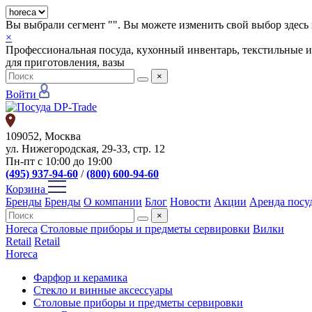
Вы выбрали сегмент "
". Вы можете изменить свой выбор здесь 
×
Профессиональная посуда, кухонный инвентарь, текстильные и
для приготовления, вазы
×
Войти
109052, Москва
ул. Нижегородская, 29-33, стр. 12
Пн-пт с 10:00 до 19:00
(495) 937-94-60
/
(800) 600-94-60
Корзина
Бренды
Бренды
О компании
Блог
Новости
Акции
Аренда посу
×
Horeca
Столовые приборы и предметы сервировки
Вилки
Retail
Retail
Horeca
Фарфор и керамика
Стекло и винные аксессуары
Столовые приборы и предметы сервировки