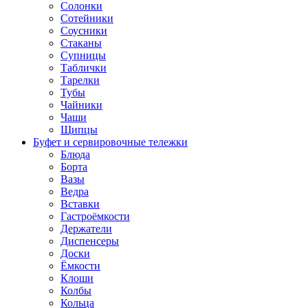
Солонки
Сотейники
Соусники
Стаканы
Супницы
Таблички
Тарелки
Тубы
Чайники
Чаши
Щипцы
Буфет и сервировочные тележки
Блюда
Борта
Вазы
Ведра
Вставки
Гастроёмкости
Держатели
Диспенсеры
Доски
Ёмкости
Клоши
Колбы
Кольца