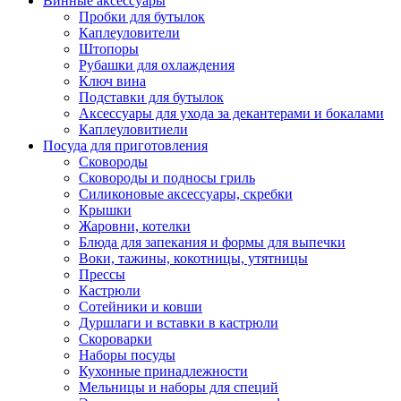
Винные аксессуары
Пробки для бутылок
Каплеуловители
Штопоры
Рубашки для охлаждения
Ключ вина
Подставки для бутылок
Аксессуары для ухода за декантерами и бокалами
Каплеуловитиели
Посуда для приготовления
Сковороды
Сковороды и подносы гриль
Силиконовые аксессуары, скребки
Крышки
Жаровни, котелки
Блюда для запекания и формы для выпечки
Воки, тажины, кокотницы, утятницы
Прессы
Кастрюли
Сотейники и ковши
Дуршлаги и вставки в кастрюли
Скороварки
Наборы посуды
Кухонные принадлежности
Мельницы и наборы для специй