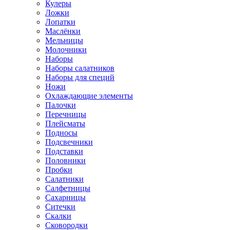
Кулеры
Ложки
Лопатки
Маслёнки
Мельницы
Молочники
Наборы
Наборы салатников
Наборы для специй
Ножи
Охлаждающие элементы
Палочки
Перечницы
Плейсматы
Подносы
Подсвечники
Подставки
Половники
Пробки
Салатники
Салфетницы
Сахарницы
Ситечки
Скалки
Сковородки