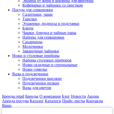
Экраны от жира и корзины для фритюра
Кофеварки и чайники со свистком
Посуда для сервировки
Салатники, чаши
Тарелки
Этажерки, подносы и подставки
Блюда
Чашки, блюдца и чайные пары
Наборы для сервировки
Сахарницы
Молочники
Заварочные чайники
Ножи и столовые приборы
Наборы столовых приборов
Ножи складные и специальные
Ножи сомелье
Вазы и подсвечники
Подсвечники высокие
Подсвечники низкие
Вазы для цветов
Бренды retail
Бренды
О компании
Блог
Новости
Акции
Аренда посуды
Каталог
Каталоги
Прайс-листы
Контакты
Вино