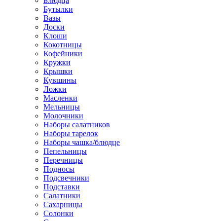
Блюдца
Бутылки
Вазы
Доски
Клоши
Кокотницы
Кофейники
Кружки
Крышки
Кувшины
Ложки
Масленки
Мельницы
Молочники
Наборы салатников
Наборы тарелок
Наборы чашка/блюдце
Пепельницы
Перечницы
Подносы
Подсвечники
Подставки
Салатники
Сахарницы
Солонки