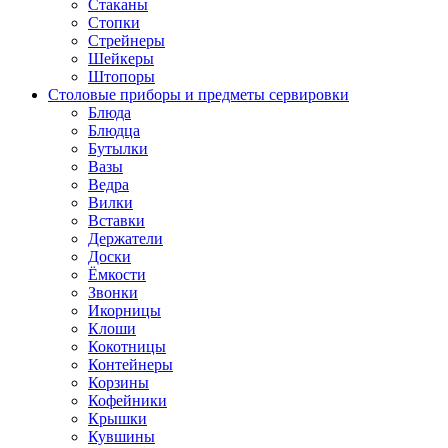
Стаканы
Стопки
Стрейнеры
Шейкеры
Штопоры
Столовые приборы и предметы сервировки
Блюда
Блюдца
Бутылки
Вазы
Ведра
Вилки
Вставки
Держатели
Доски
Ёмкости
Звонки
Икорницы
Клоши
Кокотницы
Контейнеры
Корзины
Кофейники
Крышки
Кувшины