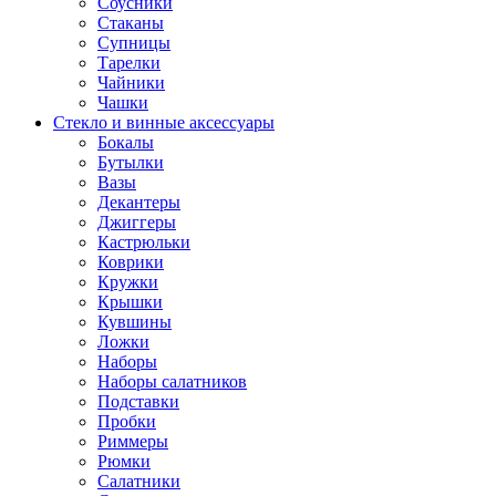
Соусники
Стаканы
Супницы
Тарелки
Чайники
Чашки
Стекло и винные аксессуары
Бокалы
Бутылки
Вазы
Декантеры
Джиггеры
Кастрюльки
Коврики
Кружки
Крышки
Кувшины
Ложки
Наборы
Наборы салатников
Подставки
Пробки
Риммеры
Рюмки
Салатники