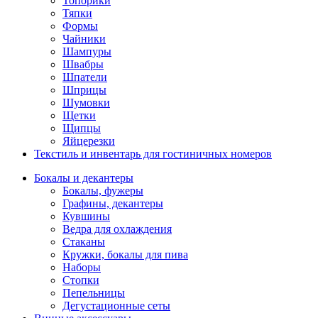
Топорики
Тяпки
Формы
Чайники
Шампуры
Швабры
Шпатели
Шприцы
Шумовки
Щетки
Щипцы
Яйцерезки
Текстиль и инвентарь для гостиничных номеров
Бокалы и декантеры
Бокалы, фужеры
Графины, декантеры
Кувшины
Ведра для охлаждения
Стаканы
Кружки, бокалы для пива
Наборы
Стопки
Пепельницы
Дегустационные сеты