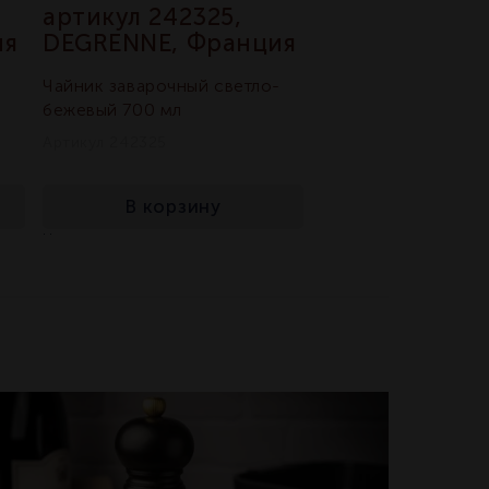
артикул 242325,
артикул 2423
ия
DEGRENNE, Франция
DEGRENNE, Ф
Чайник заварочный светло-
Чайник заварочный
бежевый 700 мл
900 мл
Артикул 242325
Артикул 242322
В корзину
В корзин
мало
мало
На складе:
На складе: