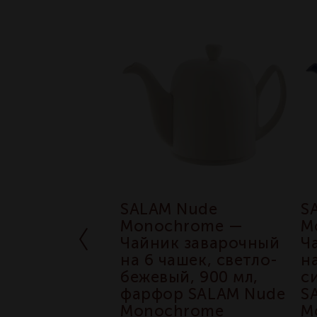
Blue
SALAM Nude
S
hrome —
Monochrome —
M
 заварочный
Чайник заварочный
Ч
шек, 900 мл,
на 6 чашек, светло-
н
 фарфор
бежевый, 900 мл,
с
Blue
фарфор SALAM Nude
S
hrome
Monochrome
M