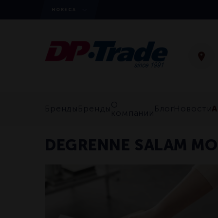
HORECA
О
А
Бренды
Бренды
Блог
Новости
компании
DEGRENNE SALAM M