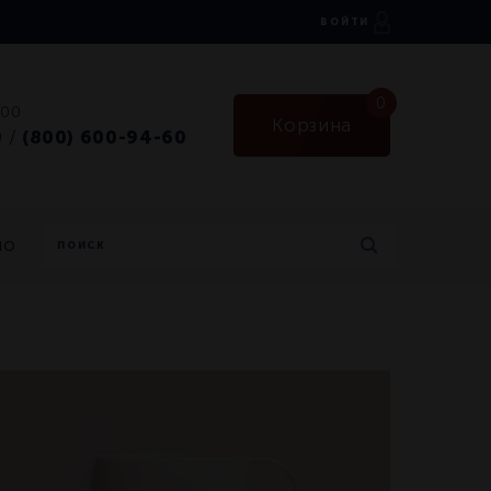
ВОЙТИ
0
:00
Корзина
0
(800) 600-94-60
/
но