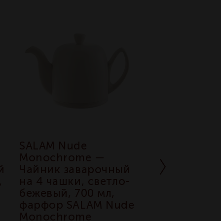
SALAM Nude
SALAM White
Monochrome —
Monochrome
й
Чайник заварочный
Чайник зава
,
на 4 чашки, светло-
на 6 чашек, 9
бежевый, 700 мл,
белый, фарф
фарфор SALAM Nude
SALAM White
Monochrome
Monochrome