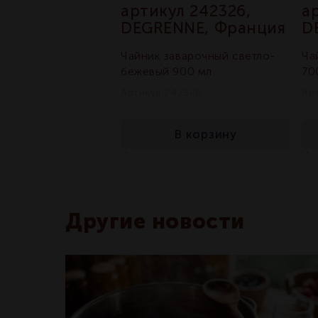
л 242324,
артикул 242326,
а
NE, Франция
DEGRENNE, Франция
D
варочный синий
Чайник заварочный светло-
Ча
бежевый 900 мл
70
2324
Артикул 242326
Ар
В корзину
В корзину
остаточно
достаточно
На складе:
На 
Другие новости