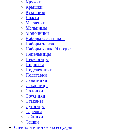
Кружки
Крышки
Кувшины
Ложки
Масленки
Мельницы
Молочники
Наборы салатников
Наборы тарелок
Наборы чашка/блюдце
Пепельницы
Перечницы
Подносы
Подсвечники
Подставки
Салатники
Сахарницы
Солонки
Соусники
Стаканы
Супницы
Тарелки
Чайники
Чашки
Стекло и винные аксессуары