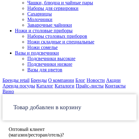
Чашки, блюдца и чайные пары
Наборы для сервировки
Сахарницы
Молочники
Заварочные чайники
Ножи и столовые приборы
Наборы столовых приборов
Ножи складные и специальные
Ножи сомелье
Вазы и подсвечники
Подсвечники высокие
Подсвечники низкие
Вазы для цветов
Бренды retail
Бренды
О компании
Блог
Новости
Акции
Аренда посуды
Каталог
Каталоги
Прайс-листы
Контакты
Вино
Товар добавлен в корзину
Оптовый клиент
(магазин/ресторан/отель)?