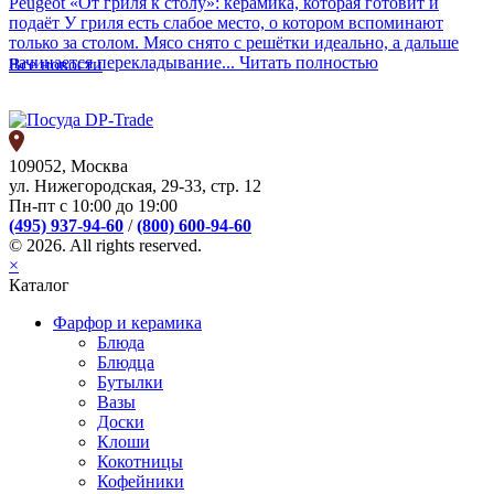
Peugeot «От гриля к столу»: керамика, которая готовит и
подаёт
У гриля есть слабое место, о котором вспоминают
только за столом. Мясо снято с решётки идеально, а дальше
начинается перекладывание...
Читать полностью
Все новости
109052, Москва
ул. Нижегородская, 29-33, стр. 12
Пн-пт с 10:00 до 19:00
(495) 937-94-60
/
(800) 600-94-60
© 2026. All rights reserved.
×
Каталог
Фарфор и керамика
Блюда
Блюдца
Бутылки
Вазы
Доски
Клоши
Кокотницы
Кофейники