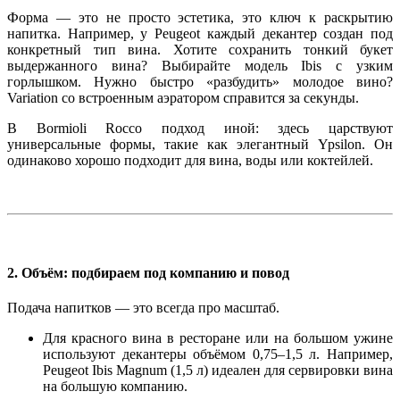
Форма
— это не просто эстетика, это ключ к раскрытию
напитка. Например, у Peugeot каждый декантер создан под
конкретный тип вина. Хотите сохранить тонкий букет
выдержанного вина? Выбирайте модель
Ibis
с узким
горлышком. Нужно быстро «разбудить» молодое вино?
Variation
со встроенным аэратором справится за секунды.
В Bormioli Rocco подход иной: здесь царствуют
универсальные формы, такие как элегантный
Ypsilon
. Он
одинаково хорошо подходит для вина, воды или коктейлей.
2. Объём: подбираем под компанию и повод
Подача напитков — это всегда про масштаб.
Для красного вина в ресторане или на большом ужине
используют декантеры объёмом
0,75–1,5 л
. Например,
Peugeot Ibis Magnum
(1,5 л) идеален для сервировки вина
на большую компанию.