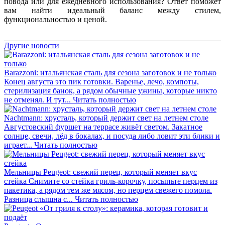
повода или для ежедневного использования? Ответ поможет
вам найти идеальный баланс между стилем,
функциональностью и ценой.
Другие новости
Barazzoni: итальянская сталь для сезона заготовок и не только
Конец августа это пик готовки. Варенье, лечо, компоты,
стерилизация банок, а рядом обычные ужины, которые никто
не отменял. И тут...
Читать полностью
Nachtmann: хрусталь, который держит свет на летнем столе
Августовский фуршет на террасе живёт светом. Закатное
солнце, свечи, лёд в бокалах, и посуда либо ловит эти блики и
играет...
Читать полностью
Мельницы Peugeot: свежий перец, который меняет вкус
стейка
Снимите со стейка гриль-корочку, посыпьте перцем из
пакетика, а рядом тем же мясом, но перцем свежего помола.
Разница слышна с...
Читать полностью