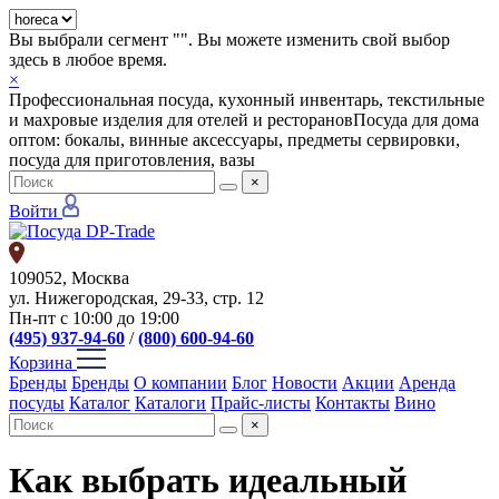
Вы выбрали сегмент "
". Вы можете изменить свой выбор
здесь в любое время.
×
Профессиональная посуда, кухонный инвентарь, текстильные
и махровые изделия для отелей и ресторанов
Посуда для дома
оптом: бокалы, винные аксессуары, предметы сервировки,
посуда для приготовления, вазы
×
Войти
109052, Москва
ул. Нижегородская, 29-33, стр. 12
Пн-пт с 10:00 до 19:00
(495) 937-94-60
/
(800) 600-94-60
Корзина
Бренды
Бренды
О компании
Блог
Новости
Акции
Аренда
посуды
Каталог
Каталоги
Прайс-листы
Контакты
Вино
×
Как выбрать идеальный