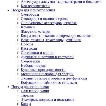
Аксессуары для ухода за декантерами и бокалами
Каплеуловитиели
Посуда для приготовления
Сковороды
Сковороды и подносы гриль
Силиконовые аксессуары, скребки
Крышки
Жаровни, котелки
Блюда для запекания и формы для выпечки
Воки, тажины, кокотницы, утятницы
Прессы
Кастрюли
Сотейники и ковши
Дуршлаги и вставки в кастрюли
Скороварки
Наборы посуды
Кухонные принадлежности
Мельницы и наборы для специй
Экраны от жира и корзины для фритюра
Кофеварки и чайники со свистком
Посуда для сервировки
Салатники, чаши
Тарелки
Этажерки, подносы и подставки
Блюда