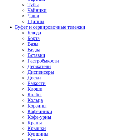
Тубы
Чайники
Чаши
Щипцы
Буфет и сервировочные тележки
Блюда
Борта
Вазы
Ведра
Вставки
Гастроёмкости
Держатели
Диспенсеры
Доски
Ёмкости
Клоши
Колбы
Кольца
Корзины
Кофейники
Кофе-урны
Краны
Крышки
Кувшины
Кулеры