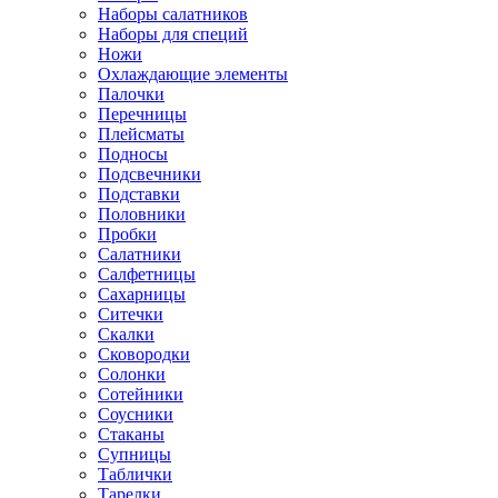
Наборы салатников
Наборы для специй
Ножи
Охлаждающие элементы
Палочки
Перечницы
Плейсматы
Подносы
Подсвечники
Подставки
Половники
Пробки
Салатники
Салфетницы
Сахарницы
Ситечки
Скалки
Сковородки
Солонки
Сотейники
Соусники
Стаканы
Супницы
Таблички
Тарелки