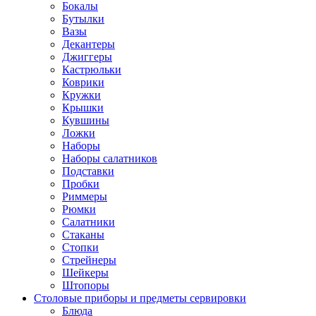
Бокалы
Бутылки
Вазы
Декантеры
Джиггеры
Кастрюльки
Коврики
Кружки
Крышки
Кувшины
Ложки
Наборы
Наборы салатников
Подставки
Пробки
Риммеры
Рюмки
Салатники
Стаканы
Стопки
Стрейнеры
Шейкеры
Штопоры
Столовые приборы и предметы сервировки
Блюда