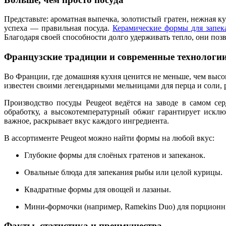
Представьте: ароматная выпечка, золотистый гратен, нежная ку
успеха — правильная посуда.
Керамические формы для запе
Благодаря своей способности долго удерживать тепло, они позв
Французские традиции и современные технологи
Во Франции, где домашняя кухня ценится не меньше, чем высо
известен своими легендарными мельницами для перца и соли,
Производство посуды Peugeot ведётся на заводе в самом с
обработку, а высокотемпературный обжиг гарантирует исклю
важное, раскрывает вкус каждого ингредиента.
В ассортименте Peugeot можно найти формы на любой вкус:
Глубокие формы
для слоёных гратенов и запеканок.
Овальные блюда
для запекания рыбы или целой курицы.
Квадратные формы
для овощей и лазаньи.
Мини-формочки
(например, Ramekins Duo) для порционны
Факты, статистика и преимущества