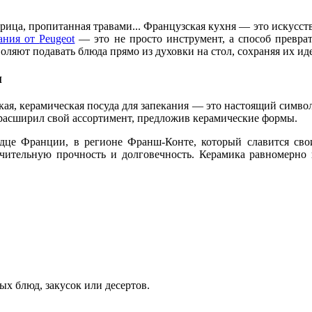
рица, пропитанная травами... Французская кухня — это искусств
кания от
Peugeot
— это не просто инструмент, а способ превра
оляют подавать блюда прямо из духовки на стол, сохраняя их ид
и
кая, керамическая посуда для запекания — это настоящий симво
 расширил свой ассортимент, предложив керамические формы.
ердце Франции, в регионе Франш-Конте, который славится с
чительную прочность и долговечность. Керамика равномерно п
х блюд, закусок или десертов.