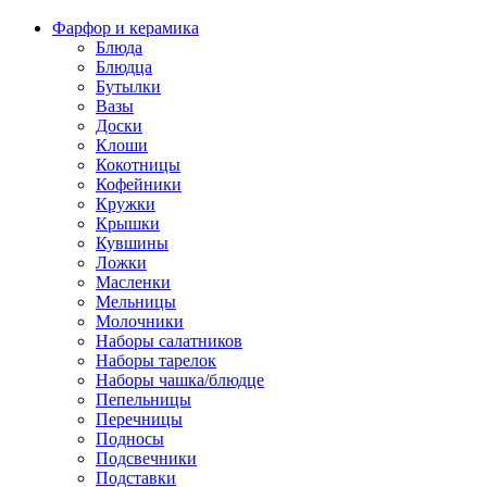
Фарфор и керамика
Блюда
Блюдца
Бутылки
Вазы
Доски
Клоши
Кокотницы
Кофейники
Кружки
Крышки
Кувшины
Ложки
Масленки
Мельницы
Молочники
Наборы салатников
Наборы тарелок
Наборы чашка/блюдце
Пепельницы
Перечницы
Подносы
Подсвечники
Подставки