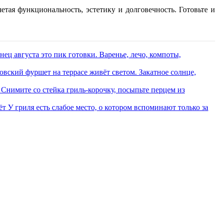
тая функциональность, эстетику и долговечность. Готовьте и
нец августа это пик готовки. Варенье, лечо, компоты,
овский фуршет на террасе живёт светом. Закатное солнце,
Снимите со стейка гриль-корочку, посыпьте перцем из
ёт
У гриля есть слабое место, о котором вспоминают только за