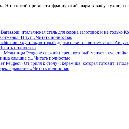
ь. Это способ привнести французский шарм в вашу кухню, соче
Barazzoni: итальянская сталь для сезона заготовок и не только
Ко
 отменял. И тут...
Читать полностью
achtmann: хрусталь, который держит свет на летнем столе
Август
Читать полностью
Мельницы Peugeot: свежий перец, который меняет вкус стейка
зница слышна с...
Читать полностью
Peugeot «От гриля к столу»: керамика, которая готовит и пода
ерекладывание...
Читать полностью