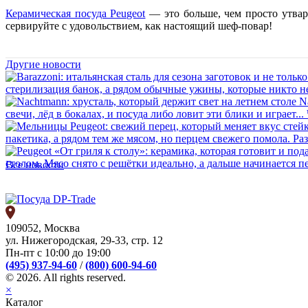
Керамическая посуда Peugeot
— это больше, чем просто утвар
сервируйте с удовольствием, как настоящий шеф-повар!
Другие новости
стерилизация банок, а рядом обычные ужины, которые никто не
N
свечи, лёд в бокалах, и посуда либо ловит эти блики и играет...
пакетика, а рядом тем же мясом, но перцем свежего помола. Ра
столом. Мясо снято с решётки идеально, а дальше начинается п
Все новости
109052, Москва
ул. Нижегородская, 29-33, стр. 12
Пн-пт с 10:00 до 19:00
(495) 937-94-60
/
(800) 600-94-60
© 2026. All rights reserved.
×
Каталог