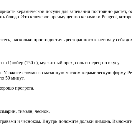
ность керамической посуды для запекания постоянно растёт, о
ать блюдо. Это ключевое преимущество керамики Peugeot, которое
дитесь, насколько просто достичь ресторанного качества у себя до
сыр Грюйер (150 г), мускатный орех, соль и перец по вкусу.
 Уложите слоями в смазанную маслом керамическую форму Peug
ло 50 минут.
 хорошо прогрета.
озмарин, тимьян, чеснок.
 травами и чесноком. Внутрь положите дольки лимона. Выложите