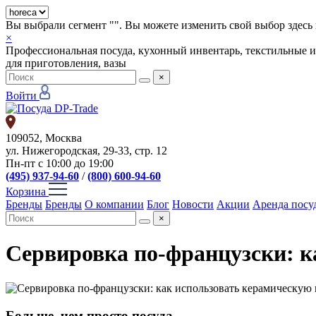
Вы выбрали сегмент "
". Вы можете изменить свой выбор здесь 
×
Профессиональная посуда, кухонный инвентарь, текстильные и
для приготовления, вазы
×
Войти
109052, Москва
ул. Нижегородская, 29-33, стр. 12
Пн-пт с 10:00 до 19:00
(495) 937-94-60
/
(800) 600-94-60
Корзина
Бренды
Бренды
О компании
Блог
Новости
Акции
Аренда посу
×
Сервировка по-французски: к
Больше, чем просто посуда