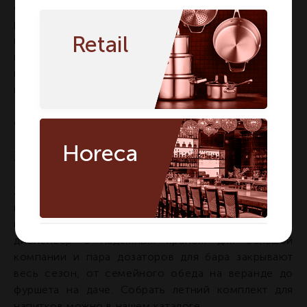
обязан именно стеклянной посуде. Пока напитки
разливали из непрозрачной тары, покупали «что
Retail
налито». Как только появились прозрачные
кувшины и дозаторы, покупатель начал выбирать
глазами, и яркие, видимые напитки с фруктами
внутри стали расходиться заметно лучше.
Прозрачная подача оказалась лучшей рекламой
содержимого.
Horeca
Заключение
Холодный напиток летом это половина
впечатления от стола, и посуда здесь работает на
вас. Удобный кувшин с хорошим носиком,
диспенсер с надёжным краном для большой
компании и пара дозаторов для бара закрывают
весь сезон, от семейного обеда на веранде до
фуршета на даче. Собрать летний комплект для
напитков можно в нашем каталоге.