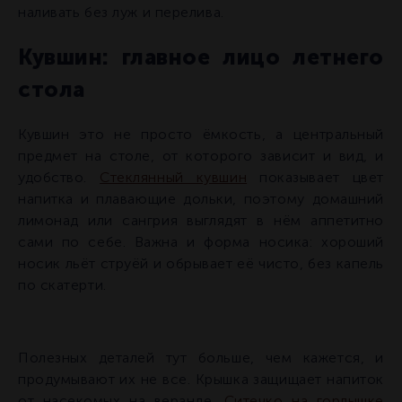
наливать без луж и перелива.
Кувшин: главное лицо летнего
стола
Кувшин это не просто ёмкость, а центральный
предмет на столе, от которого зависит и вид, и
удобство.
Стеклянный кувшин
показывает цвет
напитка и плавающие дольки, поэтому домашний
лимонад или сангрия выглядят в нём аппетитно
сами по себе. Важна и форма носика: хороший
носик льёт струёй и обрывает её чисто, без капель
по скатерти.
Полезных деталей тут больше, чем кажется, и
продумывают их не все. Крышка защищает напиток
от насекомых на веранде.
Ситечко на горлышке