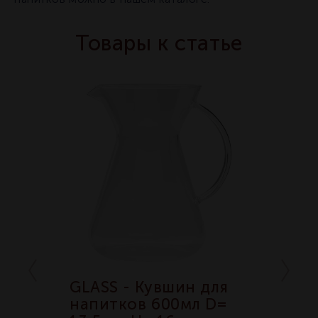
Товары к статье
ан 270
GLASS - Кувшин для
GLASS 
икул
напитков 600мл D=
сереб