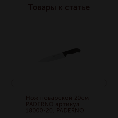
Товары к статье
 20см
Нож поварской 20см
Нож по
кул
PADERNO артикул
PADERN
ERNO
18000-20, PADERNO
18000-