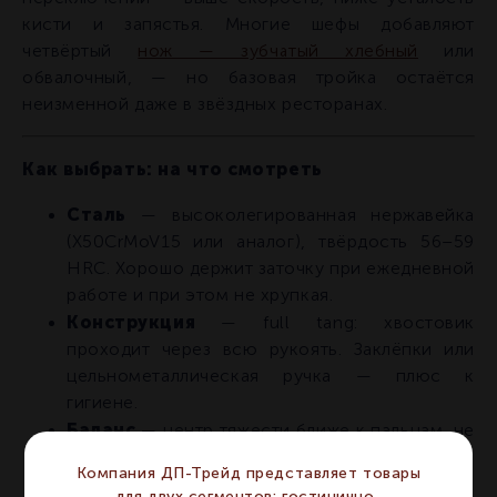
кисти и запястья. Многие шефы добавляют
четвёртый
нож — зубчатый хлебный
или
обвалочный, — но базовая тройка остаётся
неизменной даже в звёздных ресторанах.
Как выбрать: на что смотреть
Сталь
— высоколегированная нержавейка
(X50CrMoV15 или аналог), твёрдость 56–59
HRC. Хорошо держит заточку при ежедневной
работе и при этом не хрупкая.
Конструкция
— full tang: хвостовик
проходит через всю рукоять. Заклёпки или
цельнометаллическая ручка — плюс к
гигиене.
Баланс
— центр тяжести ближе к пальцам, не
в лезвии и не в ручке.
Компания ДП-Трейд представляет товары
Рукоять
— нескользящая даже во влажной
для двух сегментов: гостинично-