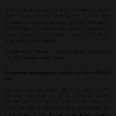
На интенсивной кухне время — главный ресурс.
Пока повар меняет ножи, моет их или ищет
нужный в ящике, заказы ждут. Практика показывает:
80–90% всех операций на станции закрываются
всего тремя ножами. Больше — это уже коллекция,
а не рабочий инструмент.
Большинство опытных шефов сходятся на одном и
том же минимальном наборе.
Шеф-нож (поварской, cook's knife) — 20–24
см
Главный
нож на кухне
. Нарезка мяса, рыбы,
овощей, шинковка зелени, грубая рубка,
расплющивание чеснока плоской стороной.
Широкое лезвие позволяет использовать его как
лопатку для сбора продуктов на доске. Именно